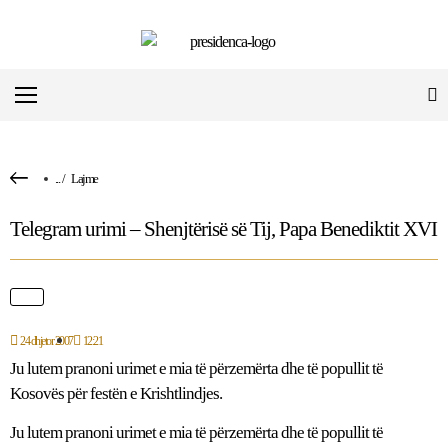
...
/
Lajme
Telegram urimi – Shenjtërisë së Tij, Papa Benediktit XVI
24 dhjetor 2007
12:21
Ju lutem pranoni urimet e mia të përzemërta dhe të popullit të
Kosovës për festën e Krishtlindjes.
Ju lutem pranoni urimet e mia të përzemërta dhe të popullit të