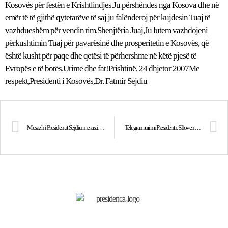
Kosovës për festën e Krishtlindjes.Ju përshëndes nga Kosova dhe në
emër të të gjithë qytetarëve të saj ju falënderoj për kujdesin Tuaj të
vazhdueshëm për vendin tim.Shenjtëria Juaj,Ju lutem vazhdojeni
përkushtimin Tuaj për pavarësinë dhe prosperitetin e Kosovës, që
është kusht për paqe dhe qetësi të përhershme në këtë pjesë të
Evropës e të botës.Urime dhe fat!Prishtinë, 24 dhjetor 2007Me
respekt,Presidenti i Kosovës,Dr. Fatmir Sejdiu
Mesazh i Presidentit Sejdiu me rastin e festës së Krishtlindjes
Telegram urimi Presidentit Slloven Danilo Turk