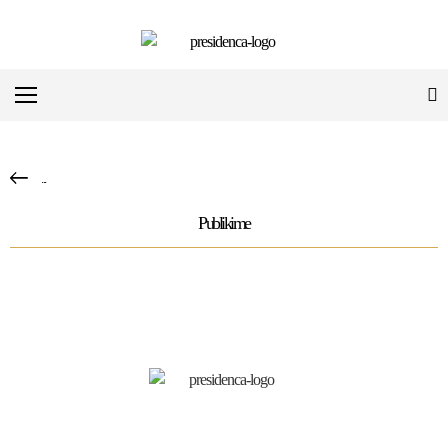
...
Publikime