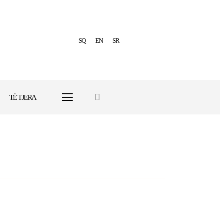
SQ
EN
SR
TË TJERA