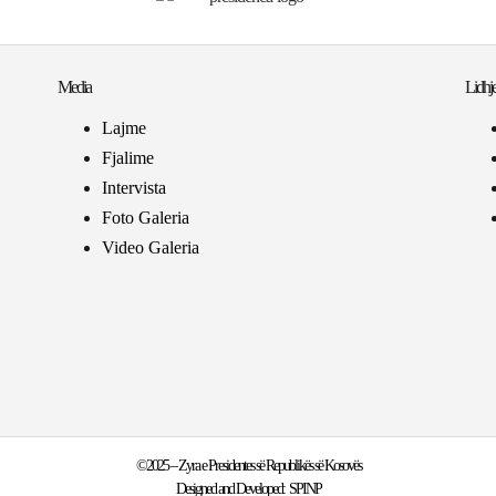
Media
Lidhje
Lajme
Fjalime
Intervista
Foto Galeria
Video Galeria
©2025 – Zyra e Presidentes së Republikës së Kosovës
Designed and Developed:
SPINP