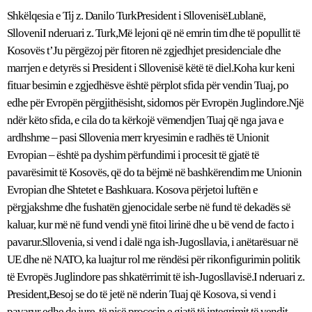
Shkëlqesia e Tij z. Danilo TurkPresident i SllovenisëLublanë,
SlloveniI nderuari z. Turk,Më lejoni që në emrin tim dhe të popullit të
Kosovës t’Ju përgëzoj për fitoren në zgjedhjet presidenciale dhe
marrjen e detyrës si President i Sllovenisë këtë të diel.Koha kur keni
fituar besimin e zgjedhësve është përplot sfida për vendin Tuaj, po
edhe për Evropën përgjithësisht, sidomos për Evropën Juglindore.Një
ndër këto sfida, e cila do ta kërkojë vëmendjen Tuaj që nga java e
ardhshme – pasi Sllovenia merr kryesimin e radhës të Unionit
Evropian – është pa dyshim përfundimi i procesit të gjatë të
pavarësimit të Kosovës, që do ta bëjmë në bashkërendim me Unionin
Evropian dhe Shtetet e Bashkuara. Kosova përjetoi luftën e
përgjakshme dhe fushatën gjenocidale serbe në fund të dekadës së
kaluar, kur më në fund vendi ynë fitoi lirinë dhe u bë vend de facto i
pavarur.Sllovenia, si vend i dalë nga ish-Jugosllavia, i anëtarësuar në
UE dhe në NATO, ka luajtur rol me rëndësi për rikonfigurimin politik
të Evropës Juglindore pas shkatërrimit të ish-Jugosllavisë.I nderuari z.
President,Besoj se do të jetë në nderin Tuaj që Kosova, si vend i
pavarur edhe de jure, të nisë procesin e gjatë të integrimit të vendit