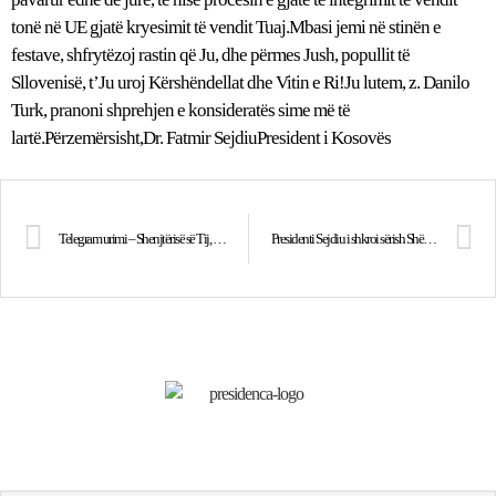
tonë në UE gjatë kryesimit të vendit Tuaj.Mbasi jemi në stinën e
festave, shfrytëzoj rastin që Ju, dhe përmes Jush, popullit të
Sllovenisë, t’Ju uroj Kërshëndellat dhe Vitin e Ri!Ju lutem, z. Danilo
Turk, pranoni shprehjen e konsideratës sime më të
lartë.Përzemërsisht,Dr. Fatmir SejdiuPresident i Kosovës
Telegram urimi – Shenjtërisë së Tij, Papa Benediktit XVI
Presidenti Sejdiu i shkroi sërish Shërbimit Korrektues të Kosovës