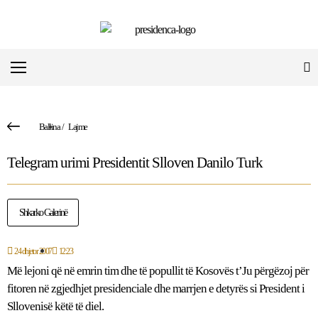
Ballina
/
Lajme
Telegram urimi Presidentit Slloven Danilo Turk
Shkarko Galerinë
24 dhjetor 2007
12:23
Më lejoni që në emrin tim dhe të popullit të Kosovës t’Ju përgëzoj për
fitoren në zgjedhjet presidenciale dhe marrjen e detyrës si President i
Sllovenisë këtë të diel.