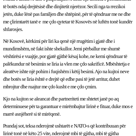
të botës ndaj drejtësisë dhe dinjitetit njerëzor. Secili nga ta rrezikoi
jetën, duke lënë pas familjen dhe shtëpinë, për të qëndruar me ne dhe
me çlirimtarët tanë e me çdo qytetar të Kosovës në luftën tonë kundër
shfarosjes.
Në Kosovë, kërkimi për liri ka qenë një rrugëtim i gjatë dhe i
mundimshëm, në fakt ishte shekullor. Jemi përballur me shumë
vështirësi e vuajtje, por gjatë gjithë kësaj kohe, ne kemi qëndruar të
palëkundur në besimin se liria ia vlen me çdo sakrificë. Mbështetja e
aleatëve ishte një pohim i fuqishëm i këtij besimi. Ajo na kujtoi neve
dhe botës se liria është e drejtë që edhe pasi të jetë arritur, duhet
mbrojtur dhe ruajtur me çdo kusht e me çdo çmim.
Kjo na kujton se aleancat dhe partneriteti me shtetet janë po aq
determinuese për ta garantuar e mirëmbajtur lirinë e fituar, duke mos e
marrë asnjëherë si të mirëqenë.
Prandaj sot, teksa nderojmë ushtarët e NATO-s që kontribuuan për
lirinë tonë në këto 25 vite, nderojmë mbi të gjitha, mbi të gjitha