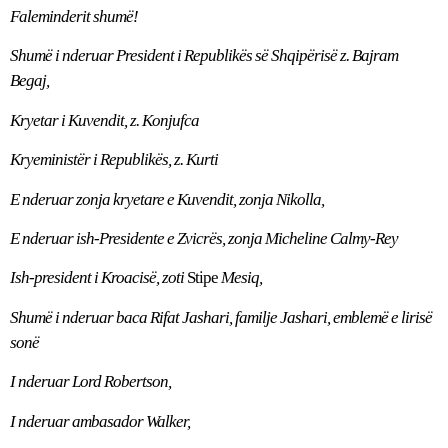
Faleminderit shumë!
Shumë i nderuar President i Republikës së Shqipërisë z. Bajram
Begaj,
Kryetar i Kuvendit, z. Konjufca
Kryeministër i Republikës, z. Kurti
E nderuar zonja kryetare e Kuvendit, zonja Nikolla,
E nderuar ish-Presidente e Zvicrës, zonja
Micheline Calmy-Rey
Ish-president i Kroacisë, zoti
Stipe
Mesiq,
Shumë i nderuar baca Rifat Jashari, familje Jashari, emblemë e lirisë
sonë
I nderuar Lord Robertson,
I nderuar ambasador Walker,