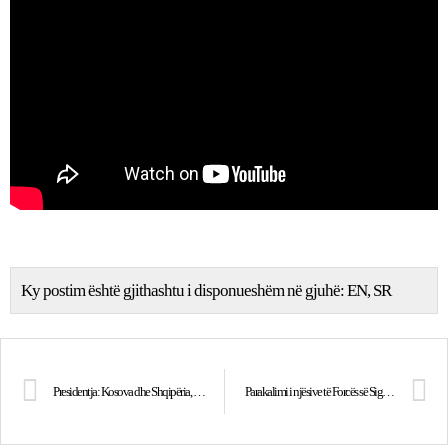
Ky postim është gjithashtu i disponueshëm në gjuhë:
EN
SR
Presidentja: Kosova dhe Shqipëria, bashkë në ditë të vështira e në ditë të mira
Parakalimi i njësive të Forcës së Sigurisë së Kosovës dhe Policisë së Kosovës