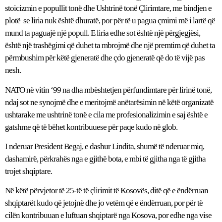
stoicizmin e popullit tonë dhe Ushtrinë tonë Çlirimtare, me bindjen e
plotë se liria nuk është dhuratë, por për të u pagua çmimi më i lartë që
mund ta paguajë një popull. E liria edhe sot është një përgjegjësi,
është një trashëgimi që duhet ta mbrojmë dhe një premtim që duhet ta
përmbushim për këtë gjeneratë dhe çdo gjeneratë që do të vijë pas
nesh.
NATO në vitin ‘99 na dha mbështetjen përfundimtare për lirinë tonë,
ndaj sot ne synojmë dhe e meritojmë anëtarësimin në këtë organizatë
ushtarake me ushtrinë tonë e cila me profesionalizimin e saj është e
gatshme që të bëhet kontribuuese për paqe kudo në glob.
I nderuar President Begaj, e dashur Lindita, shumë të nderuar miq,
dashamirë, përkrahës nga e gjithë bota, e mbi të gjitha nga të gjitha
trojet shqiptare.
Në këtë përvjetor të 25-të të çlirimit të Kosovës, ditë që e ëndërruan
shqiptarët kudo që jetojnë dhe jo vetëm që e ëndërruan, por për të
cilën kontribuuan e luftuan shqiptarë nga Kosova, por edhe nga vise