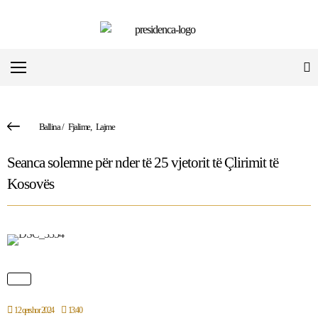
Ballina
/
Fjalime
,
Lajme
Seanca solemne për nder të 25 vjetorit të Çlirimit të
Kosovës
12 qershor 2024
13:40