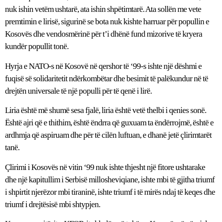
nuk ishin vetëm ushtarë, ata ishin shpëtimtarë. Ata sollën me vete
premtimin e lirisë, sigurinë se bota nuk kishte harruar për popullin e
Kosovës dhe vendosmërinë për t’i dhënë fund mizorive të kryera
kundër popullit tonë.
Hyrja e NATO-s në Kosovë në qershor të ‘99-s ishte një dëshmi e
fuqisë së solidaritetit ndërkombëtar dhe besimit të palëkundur në të
drejtën universale të një populli për të qenë i lirë.
Liria është më shumë sesa fjalë, liria është vetë thelbi i qenies sonë.
Është ajri që e thithim, është ëndrra që guxuam ta ëndërrojmë, është e
ardhmja që aspiruam dhe për të cilën luftuan, e dhanë jetë çlirimtarët
tanë.
Çlirimi i Kosovës në vitin ‘99 nuk ishte thjesht një fitore ushtarake
dhe një kapitullim i Serbisë millosheviqiane, ishte mbi të gjitha triumf
i shpirtit njerëzor mbi tiraninë, ishte triumf i të mirës ndaj të keqes dhe
triumf i drejtësisë mbi shtypjen.