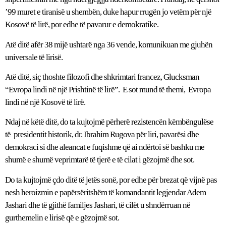
’99 muret e tiranisë u shembën, duke hapur rrugën jo vetëm për një
Kosovë të lirë, por edhe të pavarur e demokratike.
Atë ditë afër 38 mijë ushtarë nga 36 vende, komunikuan me gjuhën
universale të lirisë.
Atë ditë, siç thoshte filozofi dhe shkrimtari francez, Glucksman
“Evropa lindi në një Prishtinë të lirë”. E sot mund të themi, Evropa
lindi në një Kosovë të lirë.
Ndaj në këtë ditë, do ta kujtojmë përherë rezistencën këmbëngulëse
të presidentit historik, dr. Ibrahim Rugova për liri, pavarësi dhe
demokraci si dhe aleancat e fuqishme që ai ndërtoi së bashku me
shumë e shumë veprimtarë të tjerë e të cilat i gëzojmë dhe sot.
Do ta kujtojmë çdo ditë të jetës sonë, por edhe për brezat që vijnë pas
nesh heroizmin e papërsëritshëm të komandantit legjendar Adem
Jashari dhe të gjithë familjes Jashari, të cilët u shndërruan në
gurthemelin e lirisë që e gëzojmë sot.