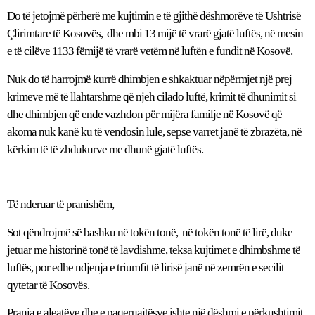
Do të jetojmë përherë me kujtimin e të gjithë dëshmorëve të Ushtrisë
Çlirimtare të Kosovës, dhe mbi 13 mijë të vrarë gjatë luftës, në mesin
e të cilëve 1133 fëmijë të vrarë vetëm në luftën e fundit në Kosovë.
Nuk do të harrojmë kurrë dhimbjen e shkaktuar nëpërmjet një prej
krimeve më të llahtarshme që njeh cilado luftë, krimit të dhunimit si
dhe dhimbjen që ende vazhdon për mijëra familje në Kosovë që
akoma nuk kanë ku të vendosin lule, sepse varret janë të zbrazëta, në
kërkim të të zhdukurve me dhunë gjatë luftës.
Të nderuar të pranishëm,
Sot qëndrojmë së bashku në tokën tonë, në tokën tonë të lirë, duke
jetuar me historinë tonë të lavdishme, teksa kujtimet e dhimbshme të
luftës, por edhe ndjenja e triumfit të lirisë janë në zemrën e secilit
qytetar të Kosovës.
Prania e aleatëve dhe e paqeruajtësve ishte një dëshmi e përkushtimit