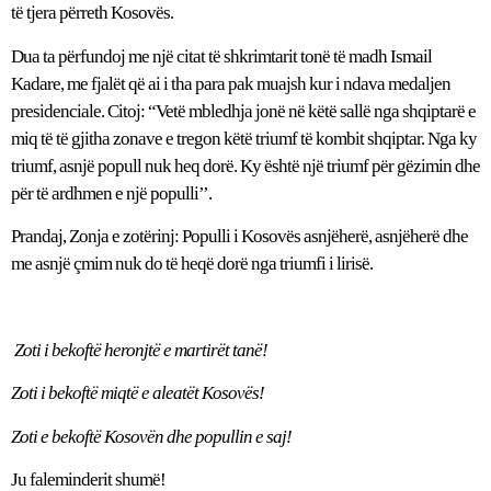
të tjera përreth Kosovës.
Dua ta përfundoj me një citat të shkrimtarit tonë të madh Ismail
Kadare, me fjalët që ai i tha para pak muajsh kur i ndava medaljen
presidenciale. Citoj: “Vetë mbledhja jonë në këtë sallë nga shqiptarë e
miq të të gjitha zonave e tregon këtë triumf të kombit shqiptar. Nga ky
triumf, asnjë popull nuk heq dorë. Ky është një triumf për gëzimin dhe
për të ardhmen e një populli’’.
Prandaj, Zonja e zotërinj: Populli i Kosovës asnjëherë, asnjëherë dhe
me asnjë çmim nuk do të heqë dorë nga
triumfi i lirisë
.
Zoti i bekoftë heronjtë e martirët tanë!
Zoti i bekoftë miqtë e aleatët Kosovës!
Zoti e bekoftë Kosovën dhe popullin e saj!
Ju faleminderit shumë!