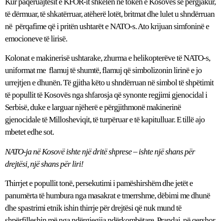
Kur paqeruajtësit e KFOR-it shkelën në tokën e Kosovës së përgjakur,
të dërmuar, të shkatërruar, atëherë lotët, britmat dhe lulet u shndërruan
në përqafime që i pritën ushtarët e NATO-s. Ato krijuan simfoninë e
emocioneve të lirisë.
Kolonat e makinerisë ushtarake, zhurma e helikopterëve të NATO-s,
uniformat me flamuj të shumtë, flamuj që simbolizonin lirinë e jo
urrejtjen e dhunën. Të gjitha këto u shndërruan në simbol të shpëtimit
të popullit të Kosovës nga shfarosja që synonte regjimi gjenocidal i
Serbisë, duke e larguar njëherë e përgjithmonë makinerinë
gjenocidale të Millosheviqit, të turpëruar e të kapitulluar. E tillë ajo
mbetet edhe sot.
NATO-ja në Kosovë ishte një dritë shprese – ishte një shans për
drejtësi, një shans për liri!
Thirrjet e popullit tonë, persekutimi i pamëshirshëm dhe jetët e
panumërta të humbura nga masakrat e tmerrshme, dëbimi me dhunë
dhe spastrimi etnik ishin thirrje për drejtësi që nuk mund të
shpërfilleshin më nga ndërgjegjja ndërkombëtare. Prandaj, në qershor