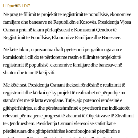
10 janar 2023
19:47
Në prag të fillimit të projektit të regjistrimit të popullsisë, ekonomive
familjare dhe banesave në Republikën e Kosovës, Presidentja Vjosa
Osmani priti në takim përfaqësuesit e Komisionit Qendror të
Regjistrimit të Popullsisë, Ekonomive Familjare dhe Banesave.
Në këtë takim, u prezantua draft pyetësori i përgatitur nga ana e
komisionit, i cili do të përdoret me rastin e fillimit të projektit të
regjistrimit të popullsisë, ekonomive familjare dhe banesave në
shtator dhe tetor të këtij viti.
Me këtë rast, Presidentja Osmani theksoi rëndësinë e realizimit të
regjistrimit dhe kërkoi që ky projekt të realizohet në përputhje me
standardet më të larta evropiane. Tutje, ajo potencoi rëndësinë e
gjithpërfshirjes, si dhe përshtatshmërinë e pyetësorit me indikatorët
relevant për matjen e progresit të zbatimit të Objektivave të Zhvillimit
të Qëndrueshëm. Presidentja Osmani vlerësoi se statistikat e
përditësuara dhe gjithpërfshirëse kontribuojnë në përpilimin e