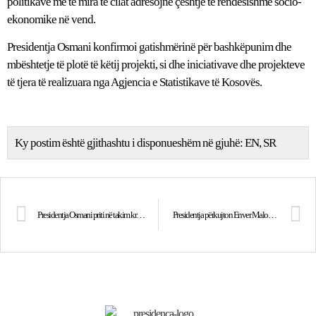
politikave më të mira të cilat adresojnë çështje të rëndësishme socio-
ekonomike në vend.
Presidentja Osmani konfirmoi gatishmërinë për bashkëpunim dhe
mbështetje të plotë të këtij projekti, si dhe iniciativave dhe projekteve
të tjera të realizuara nga Agjencia e Statistikave të Kosovës.
Ky postim është gjithashtu i disponueshëm në gjuhë:
EN
SR
Presidentja Osmani priti në takim kryetarin e Aleancës për Shqiptarët, z. Arben Taravari
Presidentja përkujton Enver Malokun: Siç bëri ai për të vërtetën, duhet të bëjmë ne, duke zbardhur autorët e vrasjes së tij