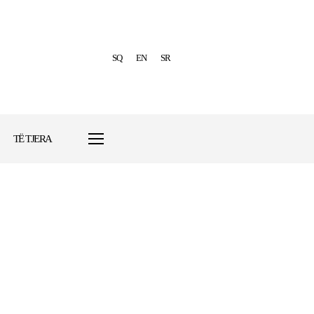
SQ
EN
SR
TË TJERA