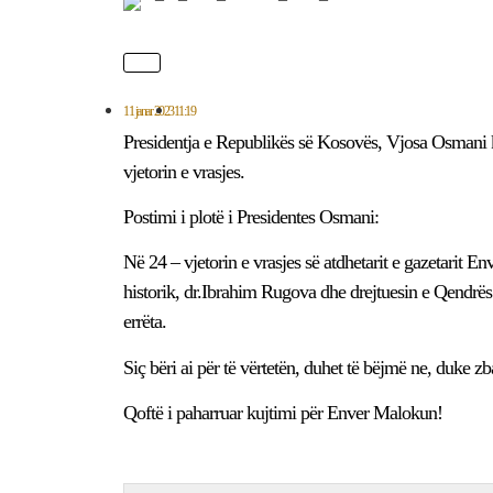
11 janar 2023
11:19
Presidentja e Republikës së Kosovës, Vjosa Osmani k
vjetorin e vrasjes.
Postimi i plotë i Presidentes Osmani:
Në 24 – vjetorin e vrasjes së atdhetarit e gazetarit 
historik, dr.Ibrahim Rugova dhe drejtuesin e Qendrës
errëta.
Siç bëri ai për të vërtetën, duhet të bëjmë ne, duke zb
Qoftë i paharruar kujtimi për Enver Malokun!