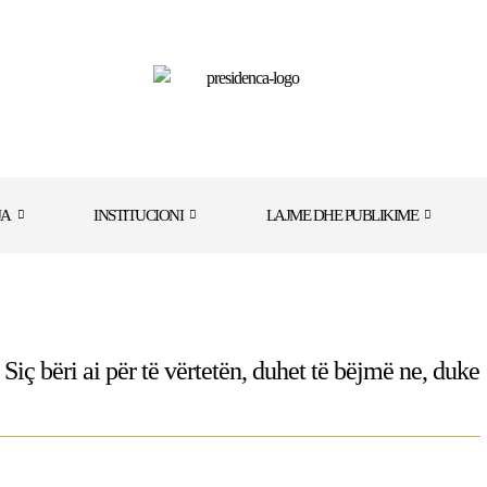
JA
INSTITUCIONI
LAJME DHE PUBLIKIME
iç bëri ai për të vërtetën, duhet të bëjmë ne, duke