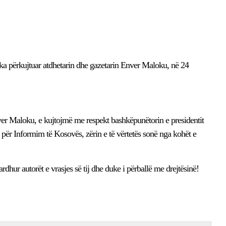
a përkujtuar atdhetarin dhe gazetarin Enver Maloku, në 24
Enver Maloku, e kujtojmë me respekt bashkëpunëtorin e presidentit
 për Informim të Kosovës, zërin e të vërtetës sonë nga kohët e
ardhur autorët e vrasjes së tij dhe duke i përballë me drejtësinë!