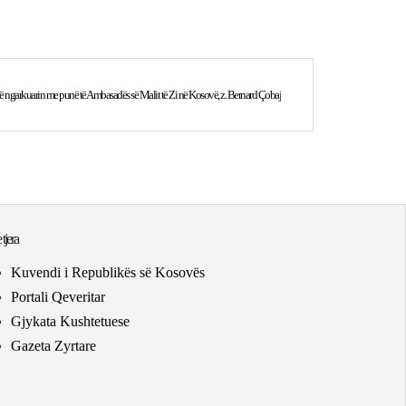
 të ngarkuarin me punë të Ambasadës së Malit të Zi në Kosovë, z. Bernard Çobaj
 tjera
Kuvendi i Republikës së Kosovës
Portali Qeveritar
Gjykata Kushtetuese
Gazeta Zyrtare