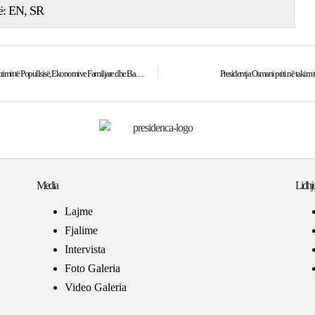
ë:
EN
SR
Presidentja Osmani priti në takim përfaqësuesit e Komisionit Qendror të Regjistrimit të Popullsisë, Ekonomive Familjare dhe Banesave
Presidentja Osmani priti në takim
Media
Lidhje
Lajme
Fjalime
Intervista
Foto Galeria
Video Galeria