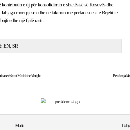
ë kontributin e tij për konsolidimin e shtetësisë së Kosovës dhe
a Jahjaga mori pjesë edhe në takimin me përfaqësuesit e Rrjetit të
ti edhe një fjalë rasti.
ë:
EN
SR
rikane të shtetit Madeleine Albright
Presidentja Ja
Media
Lidhje