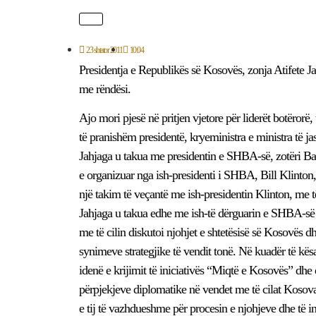
23 shtator 2011
10:04
Presidentja e Republikës së Kosovës, zonja Atifete J
me rëndësi.
Ajo mori pjesë në pritjen vjetore për liderët botëror
të pranishëm presidentë, kryeministra e ministra të jas
Jahjaga u takua me presidentin e SHBA-së, zotëri Bar
e organizuar nga ish-presidenti i SHBA, Bill Klinton, 
një takim të veçantë me ish-presidentin Klinton, me të
Jahjaga u takua edhe me ish-të dërguarin e SHBA-së
me të cilin diskutoi njohjet e shtetësisë së Kosovës 
synimeve strategjike të vendit tonë. Në kuadër të kës
idenë e krijimit të iniciativës “Miqtë e Kosovës” dhe e f
përpjekjeve diplomatike në vendet me të cilat Kosov
e tij të vazhdueshme për procesin e njohjeve dhe të in