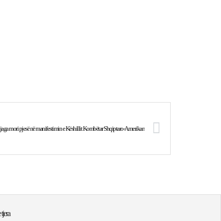
hjaga mori pjesë në manifestimin e Këshillit Kombëtar Shqiptaro-Amerikan
 tjera