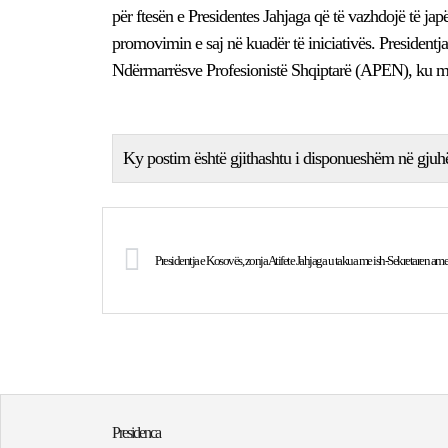
për ftesën e Presidentes Jahjaga që të vazhdojë të jap
promovimin e saj në kuadër të iniciativës. Presidentj
Ndërmarrësve Profesionistë Shqiptarë (APEN), ku mbaj
Ky postim është gjithashtu i disponueshëm në gjuh
Presidentja e Kosovës, zonja Atifete Jahjaga u takua me ish-Sekretaren ame
Presidenca