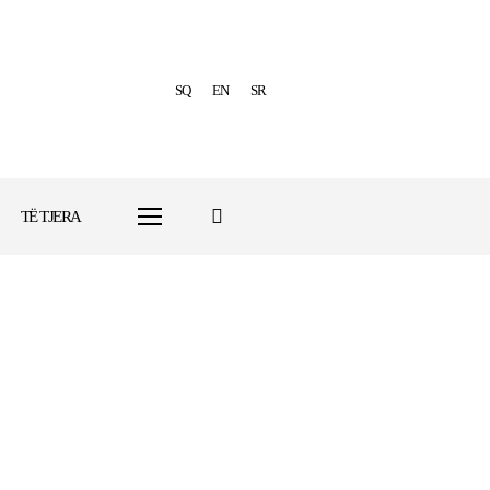
SQ
EN
SR
TË TJERA