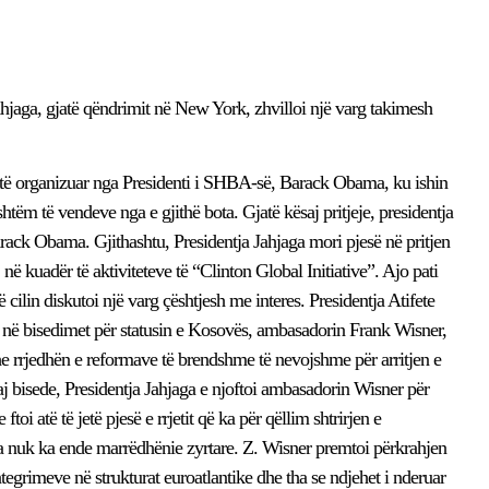
ahjaga, gjatë qëndrimit në New York, zhvilloi një varg takimesh
ë, të organizuar nga Presidenti i SHBA-së, Barack Obama, ku ishin
htëm të vendeve nga e gjithë bota. Gjatë kësaj pritjeje, presidentja
ack Obama. Gjithashtu, Presidentja Jahjaga mori pjesë në pritjen
në kuadër të aktiviteteve të “Clinton Global Initiative”. Ajo pati
 cilin diskutoi një varg çështjesh me interes. Presidentja Atifete
 në bisedimet për statusin e Kosovës, ambasadorin Frank Wisner,
dhe rrjedhën e reformave të brendshme të nevojshme për arritjen e
aj bisede, Presidentja Jahjaga e njoftoi ambasadorin Wisner për
toi atë të jetë pjesë e rrjetit që ka për qëllim shtrirjen e
a nuk ka ende marrëdhënie zyrtare. Z. Wisner premtoi përkrahjen
tegrimeve në strukturat euroatlantike dhe tha se ndjehet i nderuar