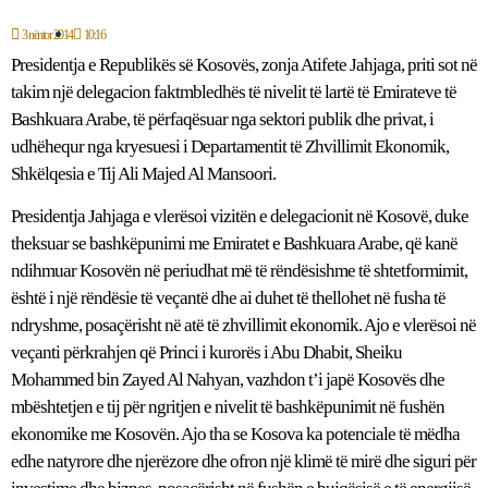
3 nëntor 2014
10:16
Presidentja e Republikës së Kosovës, zonja Atifete Jahjaga, priti sot në
takim një delegacion faktmbledhës të nivelit të lartë të Emirateve të
Bashkuara Arabe, të përfaqësuar nga sektori publik dhe privat, i
udhëhequr nga kryesuesi i Departamentit të Zhvillimit Ekonomik,
Shkëlqesia e Tij Ali Majed Al Mansoori.
Presidentja Jahjaga e vlerësoi vizitën e delegacionit në Kosovë, duke
theksuar se bashkëpunimi me Emiratet e Bashkuara Arabe, që kanë
ndihmuar Kosovën në periudhat më të rëndësishme të shtetformimit,
është i një rëndësie të veçantë dhe ai duhet të thellohet në fusha të
ndryshme, posaçërisht në atë të zhvillimit ekonomik. Ajo e vlerësoi në
veçanti përkrahjen që Princi i kurorës i Abu Dhabit, Sheiku
Mohammed bin Zayed Al Nahyan, vazhdon t’i japë Kosovës dhe
mbështetjen e tij për ngritjen e nivelit të bashkëpunimit në fushën
ekonomike me Kosovën. Ajo tha se Kosova ka potenciale të mëdha
edhe natyrore dhe njerëzore dhe ofron një klimë të mirë dhe siguri për