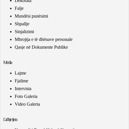
Dekorata
Falje
Mundësi punësimi
Shpallje
Sinjalizimi
Mbrojtja e të dhënave personale
Qasje në Dokumente Publike
Media
Lajme
Fjalime
Intervista
Foto Galeria
Video Galeria
Lidhje tjera