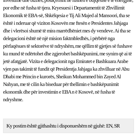
investime dhe biznes, posaçërisht në fushën e bujqësisë e të energjisë,
por edhe në fusha të tjera. Kryesuesi i Departamentit të Zhvillimit
Ekonomik të EBA-së, Shkëlqesia e Tij Ali Majed al Mansoori, tha se
është i nderuar që viziton Kosovën me ftesën e Presidentes Jahjaga
dhe i vlerësoi shumë të mira marrëdhëniet mes dy vendeve. Ai tha se
delegacioni është në një mision faktmbledhës, i përbërë nga
përfaqësues të sektorëve të ndryshëm, me qëllim të gjetjes së fushave
ku mund të ndërtohet dhe zgjerohet bashkëpunimi, me synim që ai të
jetë afatgjatë. Vizita e delegacionit nga Emiratet e Bashkuara Arabe
vjen pas takimit të fundit që Presidentja Jahjaga ka zhvilluar në Abu
Dhabi me Princin e kurorës, Sheikun Mohammed bin Zayed Al
Nahyan, me të cilin ka biseduar për thellimin e bashkëpunimit
ekonomik dhe për investimin e EBA n ë Kosovë, në fusha të
ndryshme.
Ky postim është gjithashtu i disponueshëm në gjuhë:
EN
SR