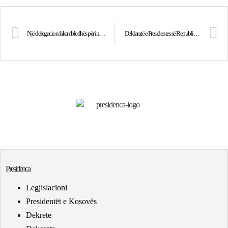
Një delegacion faktmbledhës për investime i nivelit të lartë nga Emiratet e Bashkuara Arabe në vizitë në Kosovë
Deklaratë e Presidentes së Republikës së Kosovës, Atifete Jahjaga
Presidenca
Legjislacioni
Presidentët e Kosovës
Dekrete