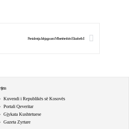
Presidentja Jahjaga uroi Mbretëreshën Elizabeth II
 tjera
Kuvendi i Republikës së Kosovës
Portali Qeveritar
Gjykata Kushtetuese
Gazeta Zyrtare