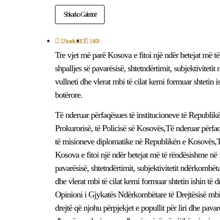
Shkarko Galerinë
22 korrik 2013
14:09
Tre vjet më parë Kosova e fitoi një ndër betejat më t
shpalljes së pavarësisë, shtetndërtimit, subjektivitetit
vullneti dhe vlerat mbi të cilat kemi formuar shtetin 
botërore.
Të nderuar përfaqësues të institucioneve të Republikë
Prokurorisë, të Policisë së Kosovës,Të nderuar përfa
të misioneve diplomatike në Republikën e Kosovës,Të
Kosova e fitoi një ndër betejat më të rëndësishme në 
pavarësisë, shtetndërtimit, subjektivitetit ndërkombëtar
dhe vlerat mbi të cilat kemi formuar shtetin ishin të 
Opinioni i Gjykatës Ndërkombëtare të Drejtësisë mbi l
drejtë që njohu përpjekjet e popullit për liri dhe pav