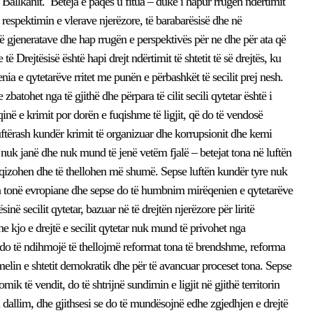
 Ballkanit. Beteja e paqes u fitua – duke i hapur rrugën ndërtimit
ë respektimin e vlerave njerëzore, të barabarësisë dhe në
 gjeneratave dhe hap rrugën e perspektivës për ne dhe për ata që
Drejtësisë është hapi drejt ndërtimit të shtetit të së drejtës, ku
enia e qytetarëve rritet me punën e përbashkët të secilit prej nesh.
zbatohet nga të gjithë dhe përpara të cilit secili qytetar është i
qinë e krimit por dorën e fuqishme të ligjit, që do të vendosë
uftërash kundër krimit të organizuar dhe korrupsionit dhe kemi
to nuk janë dhe nuk mund të jenë vetëm fjalë – betejat tona në luftën
fuqizohen dhe të thellohen më shumë. Sepse luftën kundër tyre nuk
tonë evropiane dhe sepse do të humbnim mirëqenien e qytetarëve
në secilit qytetar, bazuar në të drejtën njerëzore për liritë
 kjo e drejtë e secilit qytetar nuk mund të privohet nga
kjo do të ndihmojë të thellojmë reformat tona të brendshme, reforma
lin e shtetit demokratik dhe për të avancuar proceset tona. Sepse
 të vendit, do të shtrijnë sundimin e ligjit në gjithë territorin
pa dallim, dhe gjithsesi se do të mundësojnë edhe zgjedhjen e drejtë