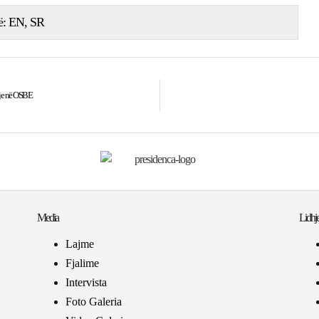
ë:
EN
SR
dhje në OSBE
Media
Lidhje
Lajme
Fjalime
Intervista
Foto Galeria