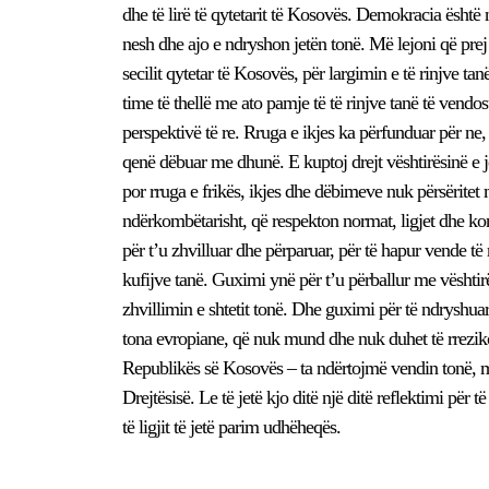
dhe të lirë të qytetarit të Kosovës. Demokracia është 
nesh dhe ajo e ndryshon jetën tonë. Më lejoni që prej
secilit qytetar të Kosovës, për largimin e të rinjve ta
time të thellë me ato pamje të të rinjve tanë të vendos
perspektivë të re. Rruga e ikjes ka përfunduar për ne,
qenë dëbuar me dhunë. E kuptoj drejt vështirësinë e je
por rruga e frikës, ikjes dhe dëbimeve nuk përsëritet 
ndërkombëtarisht, që respekton normat, ligjet dhe k
për t’u zhvilluar dhe përparuar, për të hapur vende të
kufijve tanë. Guximi ynë për t’u përballur me vështir
zhvillimin e shtetit tonë. Dhe guximi për të ndryshua
tona evropiane, që nuk mund dhe nuk duhet të rrezik
Republikës së Kosovës – ta ndërtojmë vendin tonë, me
Drejtësisë. Le të jetë kjo ditë një ditë reflektimi për 
të ligjit të jetë parim udhëheqës.