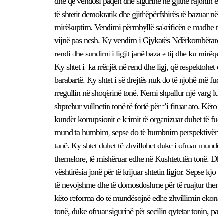
dhe që vendosi paqen dhe sigurinë në gjithë rajonin e
të shtetit demokratik dhe gjithëpërfshirës të bazuar n
mirëkuptim. Vendimi përmbyllë sakrificën e madhe të
vijnë pas nesh. Ky vendim i Gjykatës Ndërkombëtare të 
rendi dhe sundimi i ligjit janë baza e tij dhe ku mirëq
Ky shtet i ka rrënjët në rend dhe ligj, që respektohet e 
barabartë. Ky shtet i së drejtës nuk do të njohë më fu
rregullin në shoqërinë tonë. Kemi shpallur një varg l
shprehur vullnetin tonë të fortë për t’i fituar ato. Kë
kundër korrupsionit e krimit të organizuar duhet të 
mund ta humbim, sepse do të humbnim perspektivën 
tanë. Ky shtet duhet të zhvillohet duke i ofruar mundësi
themelore, të mishëruar edhe në Kushtetutën tonë. Dhe
vështirësia jonë për të krijuar shtetin ligjor. Sepse 
të nevojshme dhe të domosdoshme për të ruajtur theme
këto reforma do të mundësojnë edhe zhvillimin ekonomik
tonë, duke ofruar sigurinë për secilin qytetar tonin, 