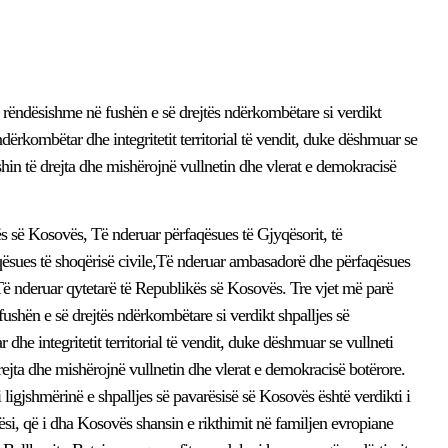
ë rëndësishme në fushën e së drejtës ndërkombëtare si verdikt
 ndërkombëtar dhe integritetit territorial të vendit, duke dëshmuar se
ishin të drejta dhe mishërojnë vullnetin dhe vlerat e demokracisë
s së Kosovës, Të nderuar përfaqësues të Gjyqësorit, të
qësues të shoqërisë civile,Të nderuar ambasadorë dhe përfaqësues
 nderuar qytetarë të Republikës së Kosovës. Tre vjet më parë
fushën e së drejtës ndërkombëtare si verdikt shpalljes së
 dhe integritetit territorial të vendit, duke dëshmuar se vullneti
drejta dhe mishërojnë vullnetin dhe vlerat e demokracisë botërore.
igjshmërinë e shpalljes së pavarësisë së Kosovës është verdikti i
arësi, që i dha Kosovës shansin e rikthimit në familjen evropiane