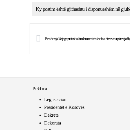
Ky postim është gjithashtu i disponueshëm në gjuh
Presidentja Jahjaga priti në takim lamtumirës shefin e divizionit për zgje
Presidenca
Legjislacioni
Presidentët e Kosovës
Dekrete
Dekorata