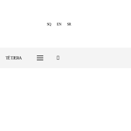
SQ
EN
SR
TË TJERA