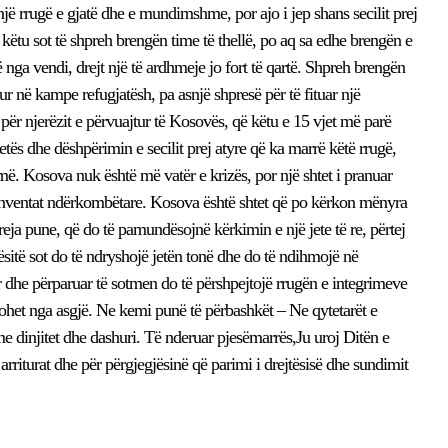
një rrugë e gjatë dhe e mundimshme, por ajo i jep shans secilit prej
 këtu sot të shpreh brengën time të thellë, po aq sa edhe brengën e
në nga vendi, drejt një të ardhmeje jo fort të qartë. Shpreh brengën
ur në kampe refugjatësh, pa asnjë shpresë për të fituar një
 për njerëzit e përvuajtur të Kosovës, që këtu e 15 vjet më parë
tës dhe dëshpërimin e secilit prej atyre që ka marrë këtë rrugë,
më. Kosova nuk është më vatër e krizës, por një shtet i pranuar
onventat ndërkombëtare. Kosova është shtet që po kërkon mënyra
 reja pune, që do të pamundësojnë kërkimin e një jete të re, përtej
ësitë sot do të ndryshojë jetën tonë dhe do të ndihmojë në
r dhe përparuar të sotmen do të përshpejtojë rrugën e integrimeve
ohet nga asgjë. Ne kemi punë të përbashkët – Ne qytetarët e
 dinjitet dhe dashuri. Të nderuar pjesëmarrës,Ju uroj Ditën e
të arriturat dhe për përgjegjësinë që parimi i drejtësisë dhe sundimit