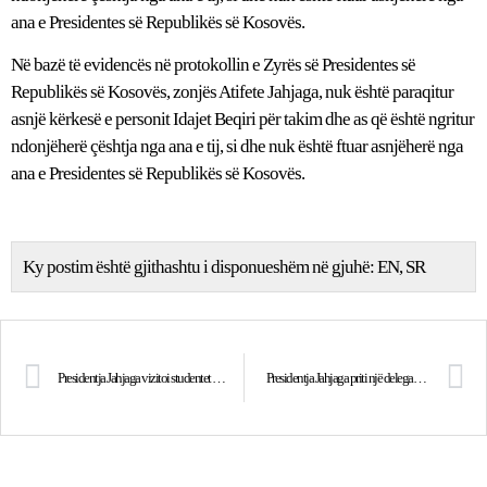
ana e Presidentes së Republikës së Kosovës.
Në bazë të evidencës në protokollin e Zyrës së Presidentes së
Republikës së Kosovës, zonjës Atifete Jahjaga, nuk është paraqitur
asnjë kërkesë e personit Idajet Beqiri për takim dhe as që është ngritur
ndonjëherë çështja nga ana e tij, si dhe nuk është ftuar asnjëherë nga
ana e Presidentes së Republikës së Kosovës.
Ky postim është gjithashtu i disponueshëm në gjuhë:
EN
SR
Presidentja Jahjaga vizitoi studentet e mbijetuara nga aksidenti të shtruara në Spitalin Ushtarak të Tiranës
Presidentja Jahjaga priti një delegacion të Komisionit për Punë të Jashtme të Parlamentit të Madh të Turqisë