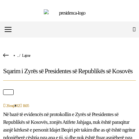
...
/
Lajme
Sqarim i Zyrës së Presidentes së Republikës së Kosovës
26 maj 2012
16:05
Në bazë të evidencës në protokollin e Zyrës së Presidentes së
Republikës së Kosovës, zonjës Atifete Jahjaga, nuk është paraqitur
asnjë kërkesë e personit Idajet Beqiri për takim dhe as që është ngritur
ndonjëherë çështja nga ana e tij, si dhe nuk është ftuar asnjëherë nga