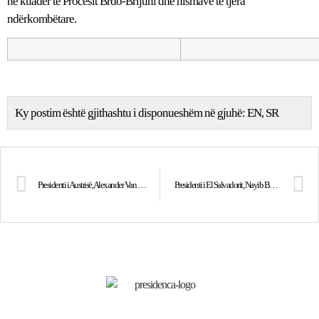
në kuadër të Procesit Brdo-Brijuni dhe nismave të tjera
ndërkombëtare.
Ky postim është gjithashtu i disponueshëm në gjuhë:
EN
SR
Presidenti i Austrisë, Alexander Van der Bellen, uron Presidenten Osmani me rastin e 17-vjetorit të Pavarësisë së Kosovës
Presidenti i El Salvadorit, Nayib Bukele, uron Presidenten Osmani për 17-vjetorin e Pavarësisë së Kosovës