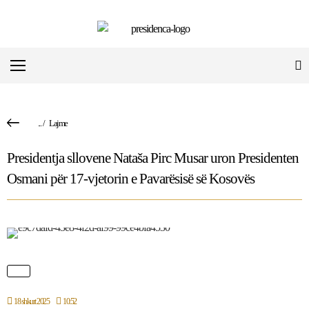
...
/
Lajme
Presidentja sllovene Nataša Pirc Musar uron Presidenten
Osmani për 17-vjetorin e Pavarësisë së Kosovës
18 shkurt 2025
10:52