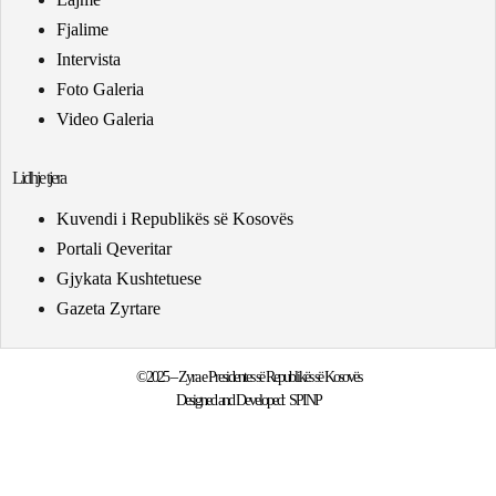
Fjalime
Intervista
Foto Galeria
Video Galeria
Lidhje tjera
Kuvendi i Republikës së Kosovës
Portali Qeveritar
Gjykata Kushtetuese
Gazeta Zyrtare
©2025 – Zyra e Presidentes së Republikës së Kosovës
Designed and Developed:
SPINP