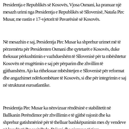
Presidentja e Republikës së Kosovës, Vjosa Osmani, ka pranuar një
mesazh urimi nga Presidentja e Republikës së Sllovenisë, Nataša Pirc
Musar, me rastin e 17-vjetorit të Pavarësisë së Kosovës.
Në mesazhin e saj, Presidentja Pirc Musar ka shprehur urimet më të
përzemërta për Presidenten Osmani dhe qytetarët e Kosovës, duke
theksuar përkushtimin e vazhdueshëm të Sllovenisë për ta mbështetur
Kosovën në rrugëtimin e saj për përparim dhe zhvillim të
gjithanshëm. Ajo ka ritheksuar mbështetjen e Sllovenisë për reformat
dhe angazhimet ndërkombëtare të Kosovës, si dhe për integrimin e saj
në strukturat euroatlantike.
Presidentja Pirc Musar ka nënvizuar rëndësinë e stabilitetit në
Ballkanin Perëndimor për zhvillimin e të gjithë rajonit dhe ka
shprehur gatishmërinë për të thelluar bashkëpunimin mes dy vendeve