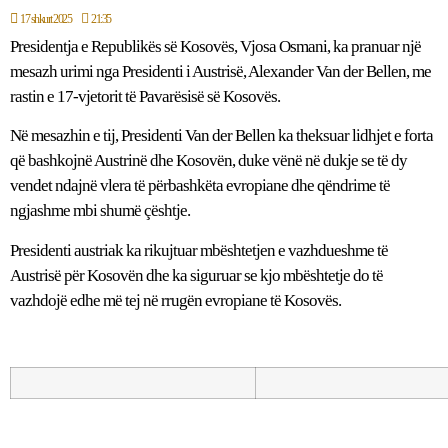
17 shkurt 2025
21:35
Presidentja e Republikës së Kosovës, Vjosa Osmani, ka pranuar një
mesazh urimi nga Presidenti i Austrisë, Alexander Van der Bellen, me
rastin e 17-vjetorit të Pavarësisë së Kosovës.
Në mesazhin e tij, Presidenti Van der Bellen ka theksuar lidhjet e forta
që bashkojnë Austrinë dhe Kosovën, duke vënë në dukje se të dy
vendet ndajnë vlera të përbashkëta evropiane dhe qëndrime të
ngjashme mbi shumë çështje.
Presidenti austriak ka rikujtuar mbështetjen e vazhdueshme të
Austrisë për Kosovën dhe ka siguruar se kjo mbështetje do të
vazhdojë edhe më tej në rrugën evropiane të Kosovës.