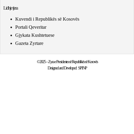
Lidhje tjera
Kuvendi i Republikës së Kosovës
Portali Qeveritar
Gjykata Kushtetuese
Gazeta Zyrtare
©2025 – Zyra e Presidentes së Republikës së Kosovës
Designed and Developed:
SPINP