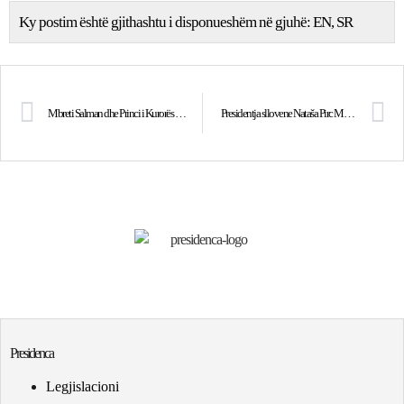
Ky postim është gjithashtu i disponueshëm në gjuhë:
EN
SR
Mbreti Salman dhe Princi i Kurorës Mohammed bin Salman urojnë Presidenten Osmani për 17-vjetorin e Pavarësisë së Kosovës
Presidentja sllovene Nataša Pirc Musar uron Presidenten Osmani për 17-vjetorin e Pavarësisë së Kosovës
Presidenca
Legjislacioni