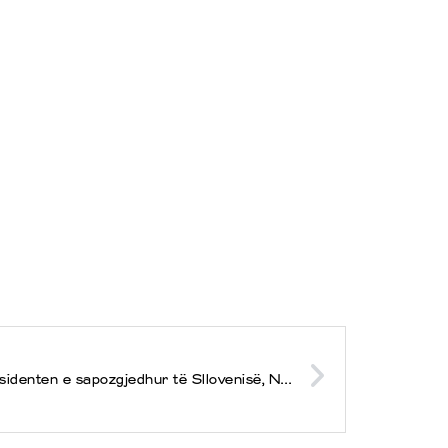
Presidentja Osmani uron presidenten e sapozgjedhur të Sllovenisë, Nataša Pirc Musar