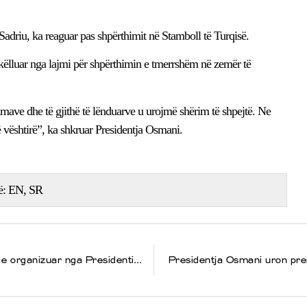
adriu, ka reaguar pas shpërthimit në Stamboll të Turqisë.
ikëlluar nga lajmi për shpërthimin e tmerrshëm në zemër të
mave dhe të gjithë të lënduarve u urojmë shërim të shpejtë. Ne
 vështirë”, ka shkruar Presidentja Osmani.
ë:
EN
SR
Presidentja Osmani mori pjesë në darkën e organizuar nga Presidenti Emmanuel Macron