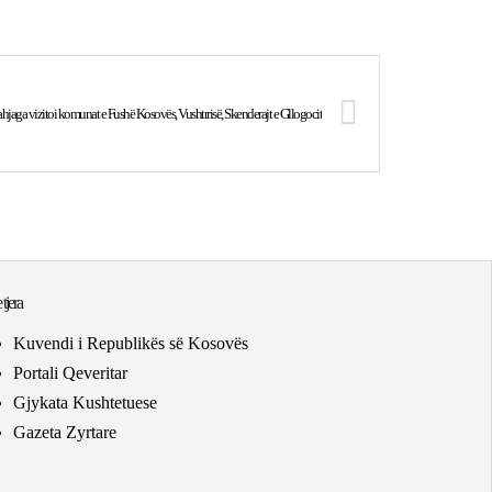
ahjaga vizitoi komunat e Fushë Kosovës, Vushtrrisë, Skenderajt e Gllogocit
 tjera
Kuvendi i Republikës së Kosovës
Portali Qeveritar
Gjykata Kushtetuese
Gazeta Zyrtare