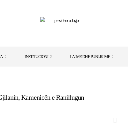
JA
INSTITUCIONI
LAJME DHE PUBLIKIME
, Gjilanin, Kamenicën e Ranillugun