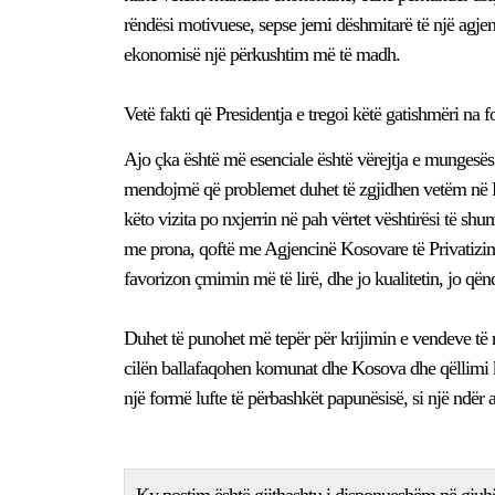
rëndësi motivuese, sepse jemi dëshmitarë të një agjen
ekonomisë një përkushtim më të madh.
Vetë fakti që Presidentja e tregoi këtë gatishmëri na 
Ajo çka është më esenciale është vërejtja e mungesës
mendojmë që problemet duhet të zgjidhen vetëm në P
këto vizita po nxjerrin në pah vërtet vështirësi të shu
me prona, qoftë me Agjencinë Kosovare të Privatizim
favorizon çmimin më të lirë, dhe jo kualitetin, jo që
Duhet të punohet më tepër për krijimin e vendeve të r
cilën ballafaqohen komunat dhe Kosova dhe qëllimi kry
një formë lufte të përbashkët papunësisë, si një ndë