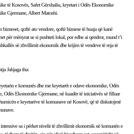
ke të Kosovës, Safet Gërxhaliu, kryetari i Odës Ekonomike
ike Gjermane, Albert Matoshi.
n bizneset, qoftë ato vendore, qoftë biznese të huaja që kanë
net për mënyrat se si pushteti lokal, por edhe ai qendror, mund t’i
shkallës së zhvillimit ekonomik dhe krijim të vendeve të reja të
tja Jahjaga tha:
kryetarin e komunës dhe me kryetarët e odave ekonomike, Odës
dës Ekonomike Gjermane, në kuadër të iniciativës së filluar
 shumicën e kryetarëve të komunave në Kosovë, që të diskutojmë
omunave.
ntensive sa i përket nivelit të zhvillimit ekonomik në komunën e
, të them të drejtën, ajo për çfarë biseduam sot, veçanërisht në