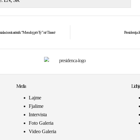
ë:
EN
SR
stalacionit artistik “Mendoj për Ty” në Tiranë
Presidentja J
Media
Lidhje
Lajme
Fjalime
Intervista
Foto Galeria
Video Galeria