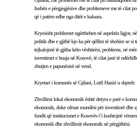
fushën e përgjegjësive dhe problemeve me të cilat p
që i patëm edhe nga ditët e kaluara.
Kryesisht problemet ngërthehen në aspektin ligjor, n
politik dhe e gjithë kjo ka për qëllim të shohim se s
tejkalojmë të gjitha këto vështirësi, probleme, në më
investimet e huaja në Kosovë, të cilat janë të ndërl
zbutjen e papunësisë në vend.
Kryetari i komunës së Gjilani, Lutfi Haziri u shpreh:
Zhvillimi lokal ekonomik është detyra e parë e komun
ekonomik, duke ofruar mundësi për investitorë dhe aj
fundit që institucionet e Kosovës t’i kushtojnë vëme
ekonomik dhe zhvillimit ekonomik në përgjithësi.