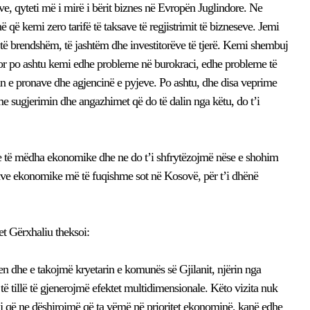
ve, qyteti më i mirë i bërit biznes në Evropën Juglindore. Ne
ë kemi zero tarifë të taksave të regjistrimit të bizneseve. Jemi
 të brendshëm, të jashtëm dhe investitorëve të tjerë. Kemi shembuj
por po ashtu kemi edhe probleme në burokraci, edhe probleme të
jin e pronave dhe agjencinë e pyjeve. Po ashtu, dhe disa veprime
 sugjerimin dhe angazhimet që do të dalin nga këtu, do t’i
e të mëdha ekonomike dhe ne do t’i shfrytëzojmë nëse e shohim
dave ekonomike më të fuqishme sot në Kosovë, për t’i dhënë
t Gërxhaliu theksoi:
en dhe e takojmë kryetarin e komunës së Gjilanit, njërin nga
të tillë të gjenerojmë efektet multidimensionale. Këto vizita nuk
që ne dëshirojmë që ta vëmë në prioritet ekonominë, kanë edhe