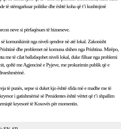
de të stërngarkuar politike dhe është koha që t’i kushtojmë
forcon neve si përfaqësues të bizneseve.
 së komunikimit nga niveli qendror në atë lokal. Zakonisht
rishtinë dhe problemet në komuna shihen nga Prishtina. Mirëpo,
mta me të cilat ballafaqohet niveli lokal, duke filluar nga problemi
it, qoftë me Agjencinë e Pyjeve, me prokurimin publik që e
ndrueshmërinë.
eja të punës, sepse si duket kjo është sfida më e madhe me të
esor i gatishmërisë së Presidentes është vërtet që t’i shpallim
r armiqtë kryesorë të Kosovës për momentin.