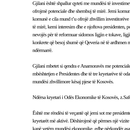
Gjilani është shpallur qyteti me mundësi të investime
ofrojmë potenciale dhe shembuj të mirë. Jemi komunë q
komunë e cila mund t’u ofrojë zhvillim investitorëve
të mirë, kemi interesim dhe e njoftova presidenten, 
nevojës për të reformuar sidomos ligjin e tokave, lig
konkrete që besoj shumë që Qeveria në të ardhmen me
ndërmarrë.
Gjilani mbetet si qendra e Anamoravës me potencial
mbështetjen e Presidentes dhe të tre kryetarëve të o
mundësi zhvillimore kësaj pjese të Kosovës.
Ndërsa kryetari i Odës Ekonomike të Kosovës, z.Safe
Është me rëndësi të veçantë që jemi sot me president
kryetarët më aktivë. Dëshirojmë që përmes një vizite 
kanë vetëm mundësi ekonomike, edhe përkundër asaj 