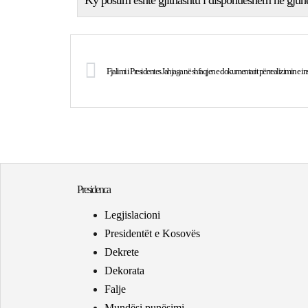
Ky postim është gjithashtu i disponueshëm në gjuh
Fjalimi i Presidentes Jahjaga në shfaqjen e dokumentarit për realizimin e in
Presidenca
Legjislacioni
Presidentët e Kosovës
Dekrete
Dekorata
Falje
Mundësi punësimi