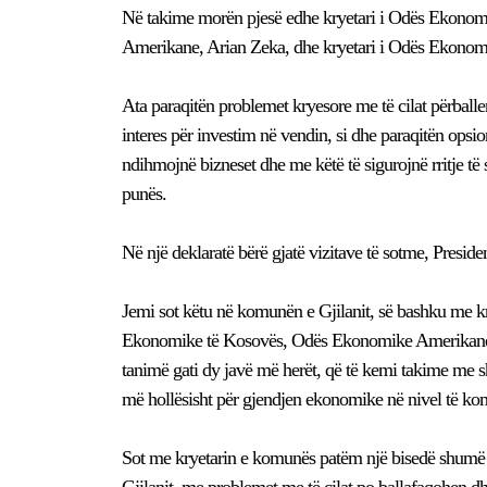
Në takime morën pjesë edhe kryetari i Odës Ekonomi
Amerikane, Arian Zeka, dhe kryetari i Odës Ekonom
Ata paraqitën problemet kryesore me të cilat përballe
interes për investim në vendin, si dhe paraqitën opsio
ndihmojnë bizneset dhe me këtë të sigurojnë rritje të 
punës.
Në një deklaratë bërë gjatë vizitave të sotme, Presiden
Jemi sot këtu në komunën e Gjilanit, së bashku me 
Ekonomike të Kosovës, Odës Ekonomike Amerikane, O
tanimë gati dy javë më herët, që të kemi takime me
më hollësisht për gjendjen ekonomike në nivel të k
Sot me kryetarin e komunës patëm një bisedë shumë i
Gjilanit, me problemet me të cilat po ballafaqohen dhe