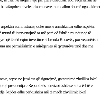
o ballafaqohen nivelet e komunave, nuk dallon shumë nga takimet
ë aspektin administrativ, duke mos e anashkaluar edhe aspektin
i të mund të intervenojmë sa më parë që është e mundur që të
nyrë që të tërheqim investime si brenda Kosovës, por veçanërisht
idhura me përmirësimin e mirëqenies së qytetarëve tanë dhe me
ave, sepse ne jemi ata që sigurojmë, garantojmë zhvillim lokal
o që presidentja e Republikës nënvizoi është se koha është e
ndje, kujdes edhe përkushtim më të madh zhvillimit lokal