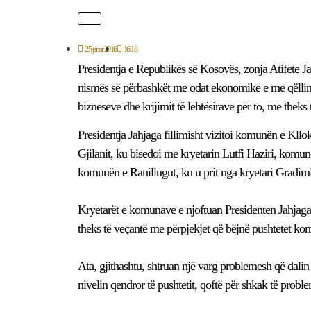
25 janar 2016
16:18
Presidentja e Republikës së Kosovës, zonja Atifete J
nismës së përbashkët me odat ekonomike e me qëllim t
bizneseve dhe krijimit të lehtësirave për to, me theks
Presidentja Jahjaga fillimisht vizitoi komunën e Kllo
Gjilanit, ku bisedoi me kryetarin Lutfi Haziri, komu
komunën e Ranillugut, ku u prit nga kryetari Gradim
Kryetarët e komunave e njoftuan Presidenten Jahjag
theks të veçantë me përpjekjet që bëjnë pushtetet ko
Ata, gjithashtu, shtruan një varg problemesh që dali
nivelin qendror të pushtetit, qoftë për shkak të proble