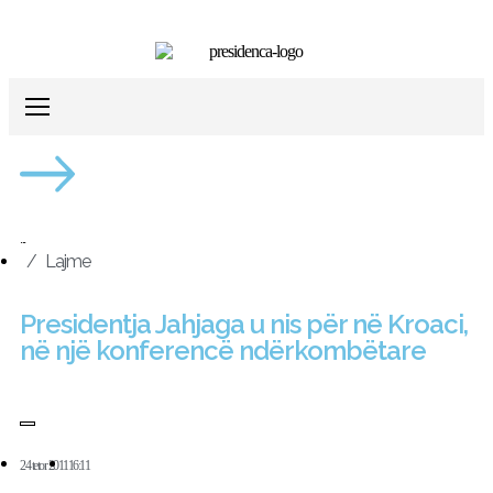
...
/
Lajme
Presidentja Jahjaga u nis për në Kroaci,
në një konferencë ndërkombëtare
24 tetor 2011
16:11