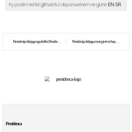
Ky postim është gjithashtu i disponueshëm në gjuhë:
EN
SR
Presidentja Jahjaga ngushëlloi Presidentin Gyl
Presidentja Jahjaga mori pjesë në hapjen e konferencës “Women driving economic growth in South Eastern Europe” në Zagreb
Presidenca