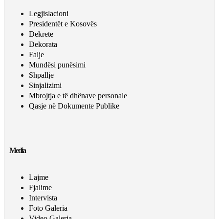
Legjislacioni
Presidentët e Kosovës
Dekrete
Dekorata
Falje
Mundësi punësimi
Shpallje
Sinjalizimi
Mbrojtja e të dhënave personale
Qasje në Dokumente Publike
Media
Lajme
Fjalime
Intervista
Foto Galeria
Video Galeria