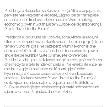
Presidentja e Republikës së Kosovës, zonja Atifete Jahjaga, u nis
për vizitë në kryeqytetin e Kroacisë, Zagreb, për të marrë pjesë
në konferencën treditore ndërkombëtare “Women driving
economic growth in South Eastern Europe”, që organizohet nga
Projekti “Invest for the Future”.
Presidentja e Republikës së Kosovës, zonja Atifete Jahjaga, në
ditën e tretë të punimeve të konferencës, do të mbajë një fjalë në
temën “Sundimi i ligjit si një bazë për zhvillimin ekonomik dhe
ndërmarrësi” (Rule of law as foundation for economic growth
and entrepreneurship). Gjatë punimeve të konferencës,
Presidentja Jahjaga do të takohet me një numër pjesëmarrësesh
dhe me zyrtarë të lartë ndërkombëtarë. Në këtë konferencë, në
mesin e 170 pjesëmarrëseve, do të marrin pjesë edhe
kryeministrja e Kroacisë Jadranka Kosor dhe ambasadorja
amerikane Melanne Verveer. Projekti “Invest for the Future”, që
është krijuar me mbështetjen e Departamentit të Shtetit të
SHBA-së, është një rrjet mbështetës për gratë ndërmarrëse në
rajonin e Evropës Juglindore dhe Euro-Azisë.