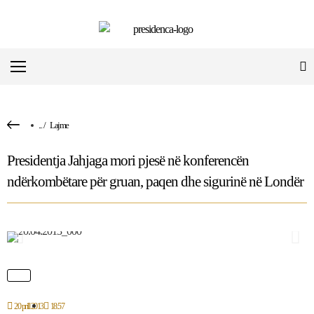
...
/
Lajme
Presidentja Jahjaga mori pjesë në konferencën
ndërkombëtare për gruan, paqen dhe sigurinë në Londër
20 prill 2013
18:57