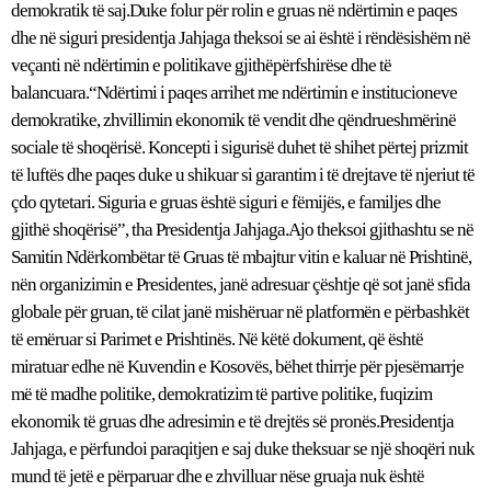
demokratik të saj.Duke folur për rolin e gruas në ndërtimin e paqes
dhe në siguri presidentja Jahjaga theksoi se ai është i rëndësishëm në
veçanti në ndërtimin e politikave gjithëpërfshirëse dhe të
balancuara.“Ndërtimi i paqes arrihet me ndërtimin e institucioneve
demokratike, zhvillimin ekonomik të vendit dhe qëndrueshmërinë
sociale të shoqërisë. Koncepti i sigurisë duhet të shihet përtej prizmit
të luftës dhe paqes duke u shikuar si garantim i të drejtave të njeriut të
çdo qytetari. Siguria e gruas është siguri e fëmijës, e familjes dhe
gjithë shoqërisë”, tha Presidentja Jahjaga.Ajo theksoi gjithashtu se në
Samitin Ndërkombëtar të Gruas të mbajtur vitin e kaluar në Prishtinë,
nën organizimin e Presidentes, janë adresuar çështje që sot janë sfida
globale për gruan, të cilat janë mishëruar në platformën e përbashkët
të emëruar si Parimet e Prishtinës. Në këtë dokument, që është
miratuar edhe në Kuvendin e Kosovës, bëhet thirrje për pjesëmarrje
më të madhe politike, demokratizim të partive politike, fuqizim
ekonomik të gruas dhe adresimin e të drejtës së pronës.Presidentja
Jahjaga, e përfundoi paraqitjen e saj duke theksuar se një shoqëri nuk
mund të jetë e përparuar dhe e zhvilluar nëse gruaja nuk është