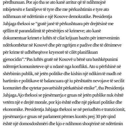
përdhunuan. Por ajo tha se ato kanë arritur që të ndihmojnë
mbijetesën e familjeve të tyre dhe me përkushtimin e tyre ato
ndihmuan në ndërtimin e një Kosove demokratike. Presidentja
Jahjaga theksoi se “gratë janë të përkushtuara për drejtësinë me
qëllim të parandalimit të përsëritjes së krimeve; ato kanë
dokumentuar krimet e luftës të cilat krijuan bazën për intervenimin
ndërkombëtar në Kosovë dhe për ngritjen e padive dhe të dënimeve
për krime të udhëheqësve kryesorë të cilët planifikuan
gjenocidin”.“Pas luftës gratë në Kosovë u bënë ura bashkëpunimi
ndërmjet komuniteteve që u ndanë nga konflikti. Ato u përfshinë në
shërbimin publik, në jetën politike dhe kishin një ndikim të madh në
hartimin e politikave të balancuara që iu përshtatën nevojave të secilit
komunitet dhe qytetar pavarësisht përkatësisë etnike”, tha Presidentja
Jahjaga.Ajo theksoi se pjesëmarrja e gruas në jetën publike nuk është
vetëm një e drejtë morale, por kjo është edhe një pjekuri politike dhe
ekonomike. Presidentja Jahjaga theksoi se në periudhën e tranzicionit,
pjesëmarrja e gruas në parlament përmes kuotës prej 30 për qind
është një domosdoshmëri dhe kjo e ndihmon shoqërinë në ndërtimin