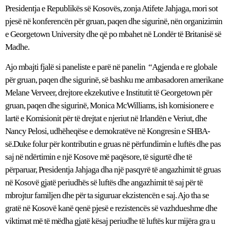
Presidentja e Republikës së Kosovës, zonja Atifete Jahjaga, mori sot
pjesë në konferencën për gruan, paqen dhe sigurinë, nën organizimin
e Georgetown University dhe që po mbahet në Londër të Britanisë së
Madhe.
Ajo mbajti fjalë si paneliste e parë në panelin “Agjenda e re globale
për gruan, paqen dhe sigurinë, së bashku me ambasadoren amerikane
Melane Verveer, drejtore ekzekutive e Institutit të Georgetown për
gruan, paqen dhe sigurinë, Monica McWilliams, ish komisionere e
lartë e Komisionit për të drejtat e njeriut në Irlandën e Veriut, dhe
Nancy Pelosi, udhëheqëse e demokratëve në Kongresin e SHBA-
së.Duke folur për kontributin e gruas në përfundimin e luftës dhe pas
saj në ndërtimin e një Kosove më paqësore, të sigurtë dhe të
përparuar, Presidentja Jahjaga dha një pasqyrë të angazhimit të gruas
në Kosovë gjatë periudhës së luftës dhe angazhimit të saj për të
mbrojtur familjen dhe për ta siguruar ekzistencën e saj. Ajo tha se
gratë në Kosovë kanë qenë pjesë e rezistencës së vazhdueshme dhe
viktimat më të mëdha gjatë kësaj periudhe të luftës kur mijëra gra u