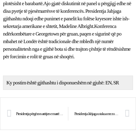
plotësisht e barabartë.Ajo gjatë diskutimit në panel u përgjigj edhe në
disa pyetje të pjesëmarrësve të konferencës. Presidentja Jahjaga
gjithashtu ndoqi edhe punimet e panelit ku folëse kryesore ishte ish-
sekretarja amerikane e shtetit, Madeline Albright.Konferenca
ndërkombëtare e Georgetown për gruan, paqen e sigurinë që po
mbahet në Londër është tradicionale dhe mbledh një numër
personalitetesh nga e gjithë bota si dhe trajton çështje të rëndësishme
për forcimin e rolit të gruas në shoqëri.
Ky postim është gjithashtu i disponueshëm në gjuhë:
EN
SR
Presidentja përgëzon arritjen e marrëveshjes në Bruksel
Presidentja Jahjaga u takua me zonjën Madeleine Albright