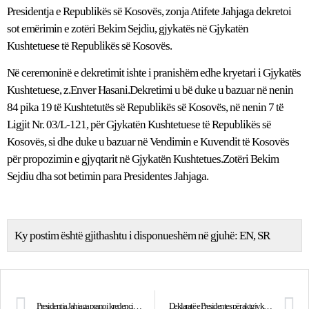
Presidentja e Republikës së Kosovës, zonja Atifete Jahjaga dekretoi
sot emërimin e zotëri Bekim Sejdiu, gjykatës në Gjykatën
Kushtetuese të Republikës së Kosovës.
Në ceremoninë e dekretimit ishte i pranishëm edhe kryetari i Gjykatës
Kushtetuese, z.Enver Hasani.Dekretimi u bë duke u bazuar në nenin
84 pika 19 të Kushtetutës së Republikës së Kosovës, në nenin 7 të
Ligjit Nr. 03/L-121, për Gjykatën Kushtetuese të Republikës së
Kosovës, si dhe duke u bazuar në Vendimin e Kuvendit të Kosovës
për propozimin e gjyqtarit në Gjykatën Kushtetues.Zotëri Bekim
Sejdiu dha sot betimin para Presidentes Jahjaga.
Ky postim është gjithashtu i disponueshëm në gjuhë:
EN
SR
Presidentja Jahjaga pranoi kredencialet nga Ambasadori i ri i Mbretërisë së Bashkuar, Ruairi O’Connell
Deklaratë e Presidentes për aktgjykimin e Gjykatës Kushtetuese rreth amendamenteve kushtetuese