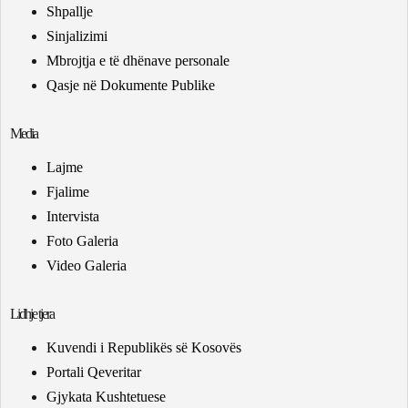
Shpallje
Sinjalizimi
Mbrojtja e të dhënave personale
Qasje në Dokumente Publike
Media
Lajme
Fjalime
Intervista
Foto Galeria
Video Galeria
Lidhje tjera
Kuvendi i Republikës së Kosovës
Portali Qeveritar
Gjykata Kushtetuese