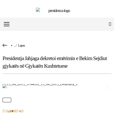
...
/
Lajme
Presidentja Jahjaga dekretoi emërimin e Bekim Sejdiut
gjykatës në Gjykatën Kushtetuese
15 prill 2015
14:21