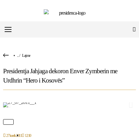
...
/
Lajme
Presidentja Jahjaga dekoron Enver Zymberin me
Urdhrin “Hero i Kosovës”
27 korrik 2011
12:10