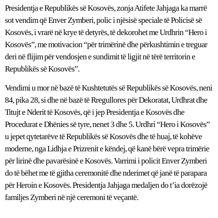
Presidentja e Republikës së Kosovës, zonja Atifete Jahjaga ka marrë
sot vendim që Enver Zymberi, polic i njësisë speciale të Policisë së
Kosovës, i vrarë në krye të detyrës, të dekorohet me Urdhrin “Hero i
Kosovës”, me motivacion “për trimërinë dhe përkushtimin e treguar
deri në flijim për vendosjen e sundimit të ligjit në tërë territorin e
Republikës së Kosovës”.
Vendimi u mor në bazë të Kushtetutës së Republikës së Kosovës, neni
84, pika 28, si dhe në bazë të Rregullores për Dekoratat, Urdhrat dhe
Titujt e Nderit të Kosovës, që i jep Presidentja e Kosovës dhe
Procedurat e Dhënies së tyre, nenet 3 dhe 5. Urdhri “Hero i Kosovës”
u jepet qytetarëve të Republikës së Kosovës dhe të huaj, të kohëve
moderne, nga Lidhja e Prizrenit e këndej, që kanë bërë vepra trimërie
për lirinë dhe pavarësinë e Kosovës. Varrimi i policit Enver Zymberi
do të bëhet me të gjitha ceremonitë dhe nderimet që janë të parapara
për Heroin e Kosovës. Presidentja Jahjaga medaljen do t’ia dorëzojë
familjes Zymberi në një ceremoni të veçantë.