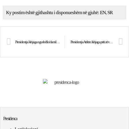
Ky postim është gjithashtu i disponueshëm në gjuhë:
EN
SR
Presidentja Jahjaga ngushëlloi familjen e policit Enver Zymberi
Presidentja Atifete Jahjaga priti zëvendëskryeministrin e Turqisë, Bekir Bozdağ
Presidenca