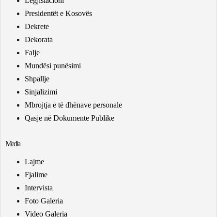
Legjislacioni
Presidentët e Kosovës
Dekrete
Dekorata
Falje
Mundësi punësimi
Shpallje
Sinjalizimi
Mbrojtja e të dhënave personale
Qasje në Dokumente Publike
Media
Lajme
Fjalime
Intervista
Foto Galeria
Video Galeria