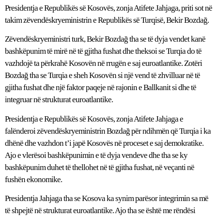
Presidentja e Republikës së Kosovës, zonja Atifete Jahjaga, priti sot në
takim zëvendëskryeministrin e Republikës së Turqisë, Bekir Bozdağ.
Zëvendëskryeministri turk, Bekir Bozdağ tha se të dyja vendet kanë
bashkëpunim të mirë në të gjitha fushat dhe theksoi se Turqia do të
vazhdojë ta përkrahë Kosovën në rrugën e saj euroatlantike. Zotëri
Bozdağ tha se Turqia e sheh Kosovën si një vend të zhvilluar në të
gjitha fushat dhe një faktor paqeje në rajonin e Ballkanit si dhe të
integruar në strukturat euroatlantike.
Presidentja e Republikës së Kosovës, zonja Atifete Jahjaga e
falënderoi zëvendëskryeministrin Bozdağ për ndihmën që Turqia i ka
dhënë dhe vazhdon t’i japë Kosovës në proceset e saj demokratike.
Ajo e vlerësoi bashkëpunimin e të dyja vendeve dhe tha se ky
bashkëpunim duhet të thellohet në të gjitha fushat, në veçanti në
fushën ekonomike.
Presidentja Jahjaga tha se Kosova ka synim parësor integrimin sa më
të shpejtë në strukturat euroatlantike. Ajo tha se është me rëndësi