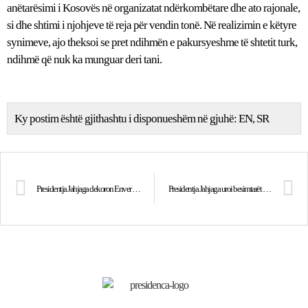
anëtarësimi i Kosovës në organizatat ndërkombëtare dhe ato rajonale,
si dhe shtimi i njohjeve të reja për vendin tonë. Në realizimin e këtyre
synimeve, ajo theksoi se pret ndihmën e pakursyeshme të shtetit turk,
ndihmë që nuk ka munguar deri tani.
Ky postim është gjithashtu i disponueshëm në gjuhë:
EN
SR
Presidentja Jahjaga dekoron Enver Zymberin me Urdhrin “Hero i Kosovës”
Presidentja Jahjaga uroi besimtarët myslimanë me rastin e fillimit të muajit të Ramazanit