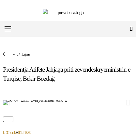
...
/
Lajme
Presidentja Atifete Jahjaga priti zëvendëskryeministrin e
Turqisë, Bekir Bozdağ
30 korrik 2011
18:33