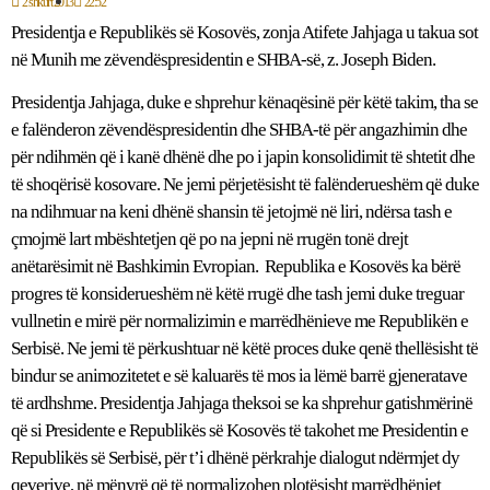
2 shkurt 2013
22:52
Presidentja e Republikës së Kosovës, zonja Atifete Jahjaga u takua sot
në Munih me zëvendëspresidentin e SHBA-së, z. Joseph Biden.
Presidentja Jahjaga, duke e shprehur kënaqësinë për këtë takim, tha se
e falënderon zëvendëspresidentin dhe SHBA-të për angazhimin dhe
për ndihmën që i kanë dhënë dhe po i japin konsolidimit të shtetit dhe
të shoqërisë kosovare. Ne jemi përjetësisht të falënderueshëm që duke
na ndihmuar na keni dhënë shansin të jetojmë në liri, ndërsa tash e
çmojmë lart mbështetjen që po na jepni në rrugën tonë drejt
anëtarësimit në Bashkimin Evropian. Republika e Kosovës ka bërë
progres të konsiderueshëm në këtë rrugë dhe tash jemi duke treguar
vullnetin e mirë për normalizimin e marrëdhënieve me Republikën e
Serbisë. Ne jemi të përkushtuar në këtë proces duke qenë thellësisht të
bindur se animozitetet e së kaluarës të mos ia lëmë barrë gjeneratave
të ardhshme. Presidentja Jahjaga theksoi se ka shprehur gatishmërinë
që si Presidente e Republikës së Kosovës të takohet me Presidentin e
Republikës së Serbisë, për t’i dhënë përkrahje dialogut ndërmjet dy
qeverive, në mënyrë që të normalizohen plotësisht marrëdhëniet