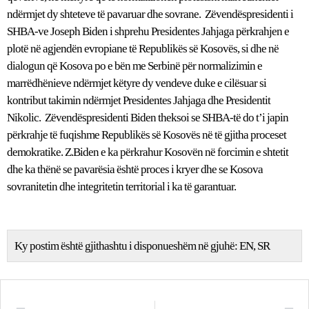
ndërmjet dy shteteve të pavaruar dhe sovrane. Zëvendëspresidenti i
SHBA-ve Joseph Biden i shprehu Presidentes Jahjaga përkrahjen e
plotë në agjendën evropiane të Republikës së Kosovës, si dhe në
dialogun që Kosova po e bën me Serbinë për normalizimin e
marrëdhënieve ndërmjet këtyre dy vendeve duke e cilësuar si
kontribut takimin ndërmjet Presidentes Jahjaga dhe Presidentit
Nikolic. Zëvendëspresidenti Biden theksoi se SHBA-të do t’i japin
përkrahje të fuqishme Republikës së Kosovës në të gjitha proceset
demokratike. Z.Biden e ka përkrahur Kosovën në forcimin e shtetit
dhe ka thënë se pavarësia është proces i kryer dhe se Kosova
sovranitetin dhe integritetin territorial i ka të garantuar.
Ky postim është gjithashtu i disponueshëm në gjuhë:
EN
SR