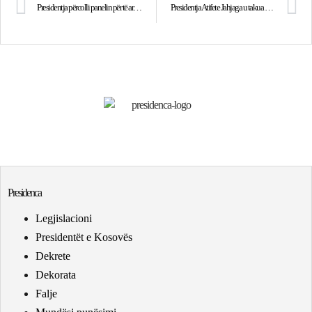
Presidentja përcolli panelin për të ardhmen e sigurisë euroatlantike
Presidentja Atifete Jahjaga u takua me ministrin e Jashtëm të Turqisë, Ahmet Davutoglu
Presidenca
Legjislacioni
Presidentët e Kosovës
Dekrete
Dekorata
Falje