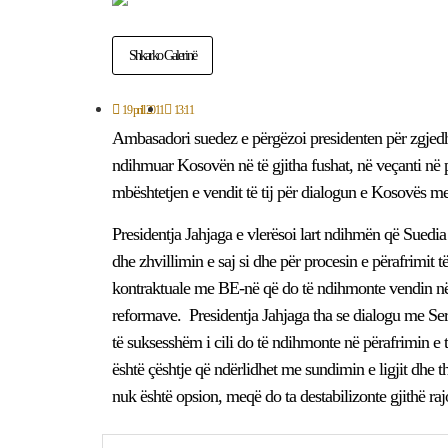
Shkarko Galerinë
19 prill 2011
13:11
Ambasadori suedez e përgëzoi presidenten për zgjedhj
ndihmuar Kosovën në të gjitha fushat, në veçanti në
mbështetjen e vendit të tij për dialogun e Kosovës me
Presidentja Jahjaga e vlerësoi lart ndihmën që Sued
dhe zhvillimin e saj si dhe për procesin e përafrimi
kontraktuale me BE-në që do të ndihmonte vendin në 
reformave. Presidentja Jahjaga tha se dialogu me Serb
të suksesshëm i cili do të ndihmonte në përafrimin e
është çështje që ndërlidhet me sundimin e ligjit dhe
nuk është opsion, meqë do ta destabilizonte gjithë raj