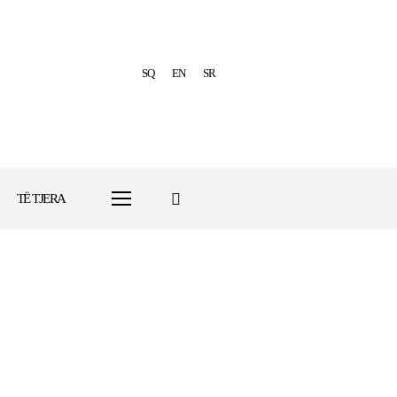
SQ
EN
SR
TË TJERA