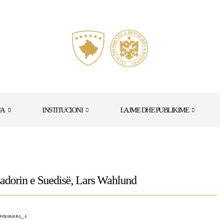
JA
INSTITUCIONI
LAJME DHE PUBLIKIME
asadorin e Suedisë, Lars Wahlund