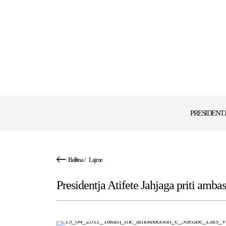
PRESIDENT
Ballina
/
Lajme
Presidentja Atifete Jahjaga priti amb