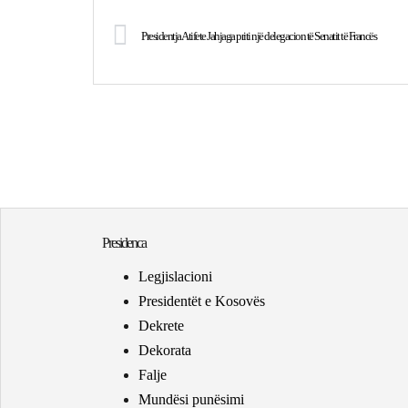
Presidentja Atifete Jahjaga priti një delegacion të Senatit të Francës
Presidenca
Legjislacioni
Presidentët e Kosovës
Dekrete
Dekorata
Falje
Mundësi punësimi