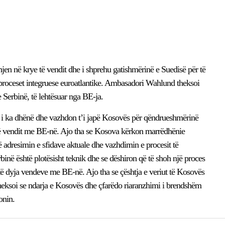
en në krye të vendit dhe i shprehu gatishmërinë e Suedisë për të
 proceset integruese euroatlantike. Ambasadori Wahlund theksoi
 Serbinë, të lehtësuar nga BE-ja.
ia i ka dhënë dhe vazhdon t’i japë Kosovës për qëndrueshmërinë
t të vendit me BE-në. Ajo tha se Kosova kërkon marrëdhënie
adresimin e sfidave aktuale dhe vazhdimin e procesit të
inë është plotësisht teknik dhe se dëshiron që të shoh një proces
 të dyja vendeve me BE-në. Ajo tha se çështja e veriut të Kosovës
 theksoi se ndarja e Kosovës dhe çfarëdo riaranzhimi i brendshëm
onin.