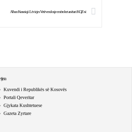
Alban Krasniqi i Lëvizjes Vetëvendosje emërohet anëtar i KQZ-së
 tjera
Kuvendi i Republikës së Kosovës
Portali Qeveritar
Gjykata Kushtetuese
Gazeta Zyrtare