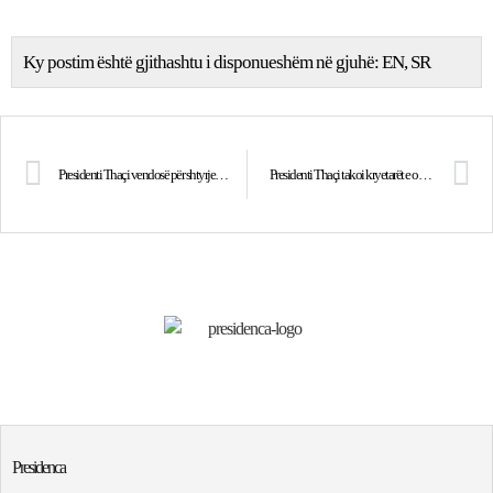
Ky postim është gjithashtu i disponueshëm në gjuhë:
EN
SR
Presidenti Thaçi vendosë për shtyrjen e zgjedhjeve për Kryetar të Komunës së Podujevës
Presidenti Thaçi takoi kryetarët e odave ekonomike
Presidenca