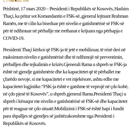
17 mars 2020
10:40
Prishtinë, 17 mars 2020 – Presidenti i Republikës së Kosovës, Hashim
Thaçi, ka pritur sot Komandantin e FSK-së, gjeneral lejtnant Rrahman
Ramën, me të cilin ka biseduar për nivelin e gatishmërisë së FSK-së
për të ndihmuar në përballje me rrethanat e krijuara nga përhapja e
COVID-19.
Presidenti Thaçi kërkoi që FSK-ja të jetë e mobilizuar, të rrisë deri në
maksimum nivelin e gatishmërisë dhe të ndihmojë në preventimin,
përballjen dhe tejkalimin e krizës.Gjenerali Rama u shpreh se FSK-ja
është në gjendje gatishmërie dhe ka kapacitetet që të përballet me
çfarëdo nevoje, si me kapacitetet e vet mjekësore, ashtu edhe me
kapacitetet logjistike.“FSK-ja është e gatshme të veprojë në çdo kohë,
në çdo pjesë të Kosovës”, u shpreh gjeneral Rama.Presidenti Thaçi u
shpreh i kënaqur me nivelin e gatishmërisë së FSK-së dhe kapacitetet
për të reaguar në çdo situatë.Mobilizimi i FSK-së është hapi i fundit
para shpalljes së gjendjes së jashtëzakonshme nga Presidenti i
Republikës së Kosovës.