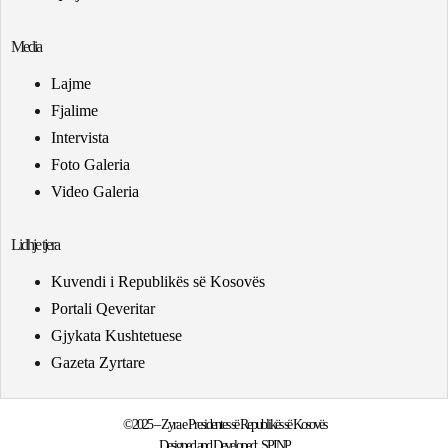
Media
Lajme
Fjalime
Intervista
Foto Galeria
Video Galeria
Lidhje tjera
Kuvendi i Republikës së Kosovës
Portali Qeveritar
Gjykata Kushtetuese
Gazeta Zyrtare
©2025 – Zyra e Presidentes së Republikës së Kosovës
Designed and Developed:
SPINP