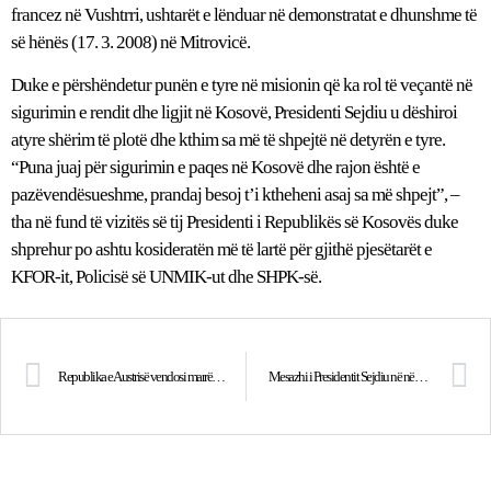
francez në Vushtrri, ushtarët e lënduar në demonstratat e dhunshme të
së hënës (17. 3. 2008) në Mitrovicë.
Duke e përshëndetur punën e tyre në misionin që ka rol të veçantë në
sigurimin e rendit dhe ligjit në Kosovë, Presidenti Sejdiu u dëshiroi
atyre shërim të plotë dhe kthim sa më të shpejtë në detyrën e tyre.
“Puna juaj për sigurimin e paqes në Kosovë dhe rajon është e
pazëvendësueshme, prandaj besoj t’i ktheheni asaj sa më shpejt”, –
tha në fund të vizitës së tij Presidenti i Republikës së Kosovës duke
shprehur po ashtu kosideratën më të lartë për gjithë pjesëtarët e
KFOR-it, Policisë së UNMIK-ut dhe SHPK-së.
Republika e Austrisë vendosi marrëdhënie diplomatike me Republikën e Kosovës
Mesazhi i Presidentit Sejdiu në nëntëvjetorin e fillimit të fushatës ajrore të NATO-s për lirinë e Kosovës