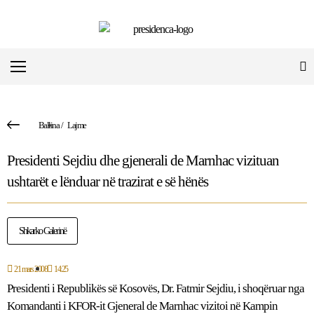
Ballina
/
Lajme
Presidenti Sejdiu dhe gjenerali de Marnhac vizituan
ushtarët e lënduar në trazirat e së hënës
Shkarko Galerinë
21 mars 2008
14:25
Presidenti i Republikës së Kosovës, Dr. Fatmir Sejdiu, i shoqëruar nga
Komandanti i KFOR-it Gjeneral de Marnhac vizitoi në Kampin