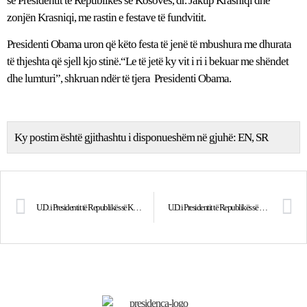
së Presidentit te Republikës së Kosovës, dr. Jakup Krasniqi dhe
zonjën Krasniqi, me rastin e festave të fundvitit.
Presidenti Obama uron që këto festa të jenë të mbushura me dhurata
të thjeshta që sjell kjo stinë.“Le të jetë ky vit i ri i bekuar me shëndet
dhe lumturi”, shkruan ndër të tjera Presidenti Obama.
Ky postim është gjithashtu i disponueshëm në gjuhë:
EN
SR
U.D. i Presidentit të Republikës së Kosovës, dr. Jakup Krasniqi uroi besimtarët ortodoksë
U.D. i Presidentit të Republikës së Kosovës, dr. Jakup Krasniqi udhëtoi për vizitë zyrtare në Republikën e Shqipërisë