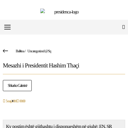
Ballina
/
Uncategorized @sq
Mesazhi i Presidentit Hashim Thaçi
Shkarko Galerinë
5 maj 2016
00:00
Ky postim është gjithashtu i disponueshëm në gjuhë:
EN
SR