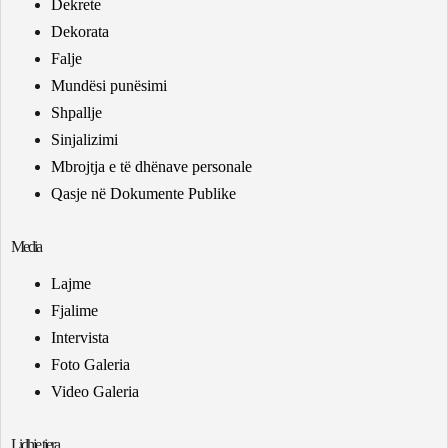
Dekrete
Dekorata
Falje
Mundësi punësimi
Shpallje
Sinjalizimi
Mbrojtja e të dhënave personale
Qasje në Dokumente Publike
Media
Lajme
Fjalime
Intervista
Foto Galeria
Video Galeria
Lidhje tjera