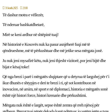
31 korrik 2025
21:00
Të dashur motra e vëllezër,
Të nderuar bashkatdhetarë,
Mirë se keni ardhur në shtëpinë tuaj!
Në historinë e Kosovës nuk ka pasur asnjëherë fuqi më të
qëndrueshme, më të përkushtuar dhe më jetike sesa mërgata jonë.
Ju nuk jeni mysafirë këtu, nuk jeni thjesht vizitorë, por jeni bijtë dhe
bijat e kësaj toke!
Që nga brezi i parë i mërgatës shqiptare që u detyrua të largohej për t’i
ikur dhunës e shtypjes e deri te brezi i ri, që sot kontribuon në
inovacion, në arsim, në sport e në diplomaci, historia e mërgatës sonë
është një histori force, histori krenarie dhe përkushtimi.
Mërgata nuk është e largët, sepse është zemra që rreh njësoj për
atdheun. Brezat tuaj nëpër dekada kanë ndërtuar, jo vetëm jetën e tyre