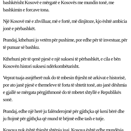
bashkërisht Kosovë e mërgatë e Kosovës me mundin tonë, me
bashkimin e forcave tona.
Një Kosovë më e zhvilluar, më e fortë, më dinjitoze, kjo është ambicia
jonë e përbashkët.
Prandaj, kthehuni jo vetëm për pushime, por edhe për të investuar, për
të punuar së bashku.
Kthehuni për të qenë pjesë e një suksesi të përbashkët, e cila e bën
Kosovën histori suksesi ndërkombëtarisht.
Veprat tuaja asnjëherë nuk do të mbesin thjesht në arkivat e historisë,
por ato janë pjesë e themeleve të forta të shtetit tonë, ato janë dëshmia
e gjallë se mërgata përgjithmonë do të mbetet shtyllë e Republikës
sonë.
Prandaj, edhe një herë ju falënderojmë për gjithçka që keni bërë dhe
ju ftojmë për gjithçka që mund të bëjmë edhe tash e tutje.
Kosova nuk është thjesht shtëpia juaj, Kosova është edhe mundësia,