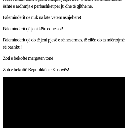
është e ardhmja e përbashkët për ju dhe të gjithë ne.
Faleminderit që nuk na latë vetëm asnjëherë!
Faleminderit që jeni këtu edhe sot!
Faleminderit që do të jeni pjesë e së nesërmes, të cilën do ta ndërtojmë
së bashku!
Zoti e bekoftë mërgatën tonë!
Zoti e bekoftë Republikën e Kosovës!