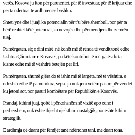
verës, Kosova ju fton për partneritet, për të investuar, për të krijuar dhe
për ta ndërtuar të ardhmen së bashku.
Shteti ynë dhe i juaji ka potencialin për t’u bërë shembull, por për ta
bërë realitet këtë potencial, ka nevojë edhe për mendjen dhe zemrën
tuaj.
Pa mërgatën, siç e dini mirë, në kohët më të rënda të vendit tonë edhe
Ushtria Çlirimtare e Kosovës, pa këtë kontribut të mërgatës do ta
kishte edhe më të vështirë betejën për liri.
Pa mërgatën, shumë gjëra do të ishin më të largëta, më të vështira, e
ndoshta edhe të pamundura, sepse ju nuk jeni vetëm pasuri për vendet
ku jetoni sot, por pasuri kombëtare për Republikën e Kosovës.
Prandaj, kthimi juaj, qoftë i përkohshëm në vizitë apo edhe i
përhershëm, nuk është thjesht një kthim nostalgjik, por është kthim
strategjik.
E ardhmja që duam për fëmijët tanë ndërtohet tani, me duart tona,