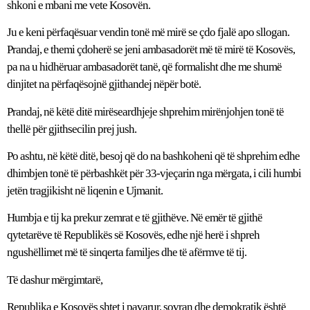
shkoni e mbani me vete Kosovën.
Ju e keni përfaqësuar vendin tonë më mirë se çdo fjalë apo sllogan.
Prandaj, e themi çdoherë se jeni ambasadorët më të mirë të Kosovës,
pa na u hidhëruar ambasadorët tanë, që formalisht dhe me shumë
dinjitet na përfaqësojnë gjithandej nëpër botë.
Prandaj, në këtë ditë mirëseardhjeje shprehim mirënjohjen tonë të
thellë për gjithsecilin prej jush.
Po ashtu, në këtë ditë, besoj që do na bashkoheni që të shprehim edhe
dhimbjen tonë të përbashkët për 33-vjeçarin nga mërgata, i cili humbi
jetën tragjikisht në liqenin e Ujmanit.
Humbja e tij ka prekur zemrat e të gjithëve. Në emër të gjithë
qytetarëve të Republikës së Kosovës, edhe një herë i shpreh
ngushëllimet më të sinqerta familjes dhe të afërmve të tij.
Të dashur mërgimtarë,
Republika e Kosovës shtet i pavarur, sovran dhe demokratik është