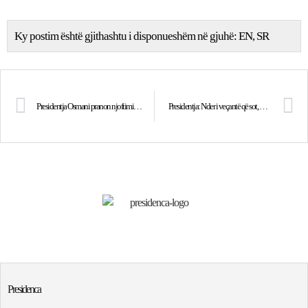
Ky postim është gjithashtu i disponueshëm në gjuhë:
EN
SR
Presidentja Osmani pranon njoftimin zyrtar nga SHBA për vijimin e Kompaktit të MCC-së
Presidentja: Nder i veçantë që sot, me dekret presidencial, t’ia jap shtetësinë e Republikës së Kosovës, Dua Lipës
Presidenca