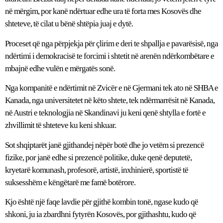
në mërgim, por kanë ndërtuar edhe ura të forta mes Kosovës dhe
shteteve, të cilat u bënë shtëpia juaj e dytë.
Proceset që nga përpjekja për çlirim e deri te shpallja e pavarësisë, nga
ndërtimi i demokracisë te forcimi i shtetit në arenën ndërkombëtare e
mbajnë edhe vulën e mërgatës sonë.
Nga kompanitë e ndërtimit në Zvicër e në Gjermani tek ato në SHBA e
Kanada, nga universitetet në këto shtete, tek ndërmarrësit në Kanada,
në Austri e teknologjia në Skandinavi ju keni qenë shtylla e fortë e
zhvillimit të shteteve ku keni shkuar.
Sot shqiptarët janë gjithandej nëpër botë dhe jo vetëm si prezencë
fizike, por janë edhe si prezencë politike, duke qenë deputetë,
kryetarë komunash, profesorë, artistë, inxhinierë, sportistë të
suksesshëm e këngëtarë me famë botërore.
Kjo është një faqe lavdie për gjithë kombin tonë, ngase kudo që
shkoni, ju ia zbardhni fytyrën Kosovës, por gjithashtu, kudo që