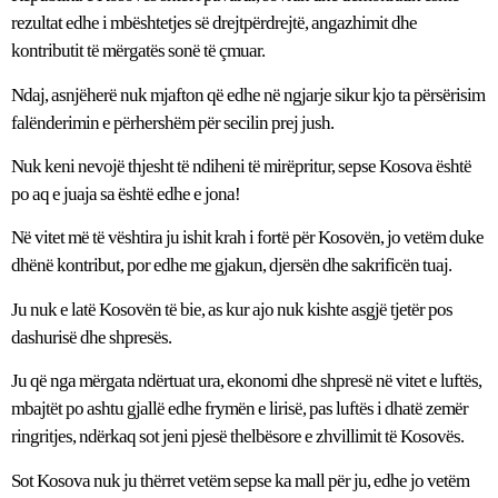
rezultat edhe i mbështetjes së drejtpërdrejtë, angazhimit dhe
kontributit të mërgatës sonë të çmuar.
Ndaj, asnjëherë nuk mjafton që edhe në ngjarje sikur kjo ta përsërisim
falënderimin e përhershëm për secilin prej jush.
Nuk keni nevojë thjesht të ndiheni të mirëpritur, sepse Kosova është
po aq e juaja sa është edhe e jona!
Në vitet më të vështira ju ishit krah i fortë për Kosovën, jo vetëm duke
dhënë kontribut, por edhe me gjakun, djersën dhe sakrificën tuaj.
Ju nuk e latë Kosovën të bie, as kur ajo nuk kishte asgjë tjetër pos
dashurisë dhe shpresës.
Ju që nga mërgata ndërtuat ura, ekonomi dhe shpresë në vitet e luftës,
mbajtët po ashtu gjallë edhe frymën e lirisë, pas luftës i dhatë zemër
ringritjes, ndërkaq sot jeni pjesë thelbësore e zhvillimit të Kosovës.
Sot Kosova nuk ju thërret vetëm sepse ka mall për ju, edhe jo vetëm