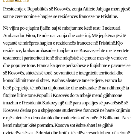
29 mars 2012
14:18
Presidentja e Republikës së Kosovës, zonja Atifete Jahjaga mori pjesë
sot në ceremoninë e hapjes së rezidencës franceze në Prishtinë.
Në vijim po e japim fjalën saj të mbajtur me këtë rast: I nderuari
Ambasador Fitou,Të nderuar zonja dhe zotërinj, Më jep kënaqësi të
veçantë të mirëpres hapjen e rezidencës franceze në Prishtinë.Kjo
rezidencë, krahas ambasadës tuaj këtu në Kosovë, është me të vërtetë
testament i partneritetit tonë dhe miqësisë së çmuar mes dy vendeve
dhe popujve tonë. Franca ka qenë përkrahëse e fuqishme e pavarësisë
së Kosovës, shtetësisë tonë, sovranitetit e integritetit territorial dhe
konsolidimit tonë si shtet. Krahas aleatëve tanë të tjerë, Franca ka
bërë përpjekje të mëdha diplomatike dhe ushtarake të na ndihmojë ta
fitojmë lirinë tonë.Populli i Kosovës do ta mbajë mend gjithmonë
imazhin e Presidentit Sarkozy një ditë para shpalljes së pavarësisë së
Kosovës derisa po u shpjegonte studentëve francezë në hartë krijimin
e një shteti të ri demokratik dhe multietnik në zemër të Ballkanit. Ne e
kemi mbajtur këtë premtim. Kosova sot është shtet i të gjithë
qytetarëve të saj, të drejtat dhe liritë e të cilëve respektohen, që jetojnë