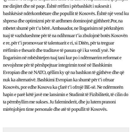
me dinjitet dhe në paqe. Është rrëfim i përbashkët i suksesit i
bashkësisë ndërkombëtare dhe popullit të Kosovës. Është një vend ku
shpresa dhe optimizmi për të ardhmen dominojnë gjithherë.Por, na
mbetet shumë për t’u bërë. Ambasador, ne llogarisim në përkrahjen
tuaj të vazhdueshme për të na ndihmuar t’ia zbulojmë botës Kosovën
e re, për t’i promovuar të talentuarit e ri, si Ditën, për ta treguar
rrëfimin e thesarit dhe traditave të pasura që i ka vendi ynë. Ne
llogarisim në mbështetjen tuaj tani kur po i ndërmarrim reformat e
nevojshme për të përshpejtuar integrimin tonë në Bashkimin
Evropian dhe në NATO, qëllim ky që na bashkon të gjithëve dhe që
nuk ka alternativë. Bashkimi Evropian ka shumë për t’i ofruar
Kosovës, por edhe Kosova ka çfarë t’i ofrojë BE-së. Ne ndërmorën
hapin e parë këtë javë me lansimin e Studimit të Fizibilitetit, të cilin do
ta përmbyllim me sukses. Ju faleminderit, dhe ju lutem pranoni
mirënjohjen time personale dhe atë të popullit të Kosovës.