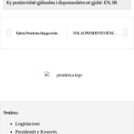
Ky postim është gjithashtu i disponueshëm në gjuhë:
EN
SR
Fjalimi i Presidentes Jahjaga në takimin inaugurues të Këshillit Kombëtar për Integrim Evropian
FJALA E PRESIDENTES SË REPUBLIKËS SË KOSOVËS NË CEREMONINË E DIPLOMIMIT TË KANDIDATËVE PËR GJYQTARË
Presidenca
Legjislacioni
Presidentët e Kosovës