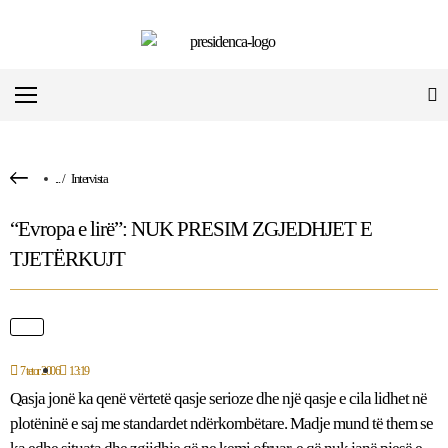
...
/
Intervista
“Evropa e lirë”: NUK PRESIM ZGJEDHJET E
TJETËRKUJT
7 tetor 2006
13:19
Qasja jonë ka qenë vërtetë qasje serioze dhe një qasje e cila lidhet në
plotëninë e saj me standardet ndërkombëtare. Madje mund të them se