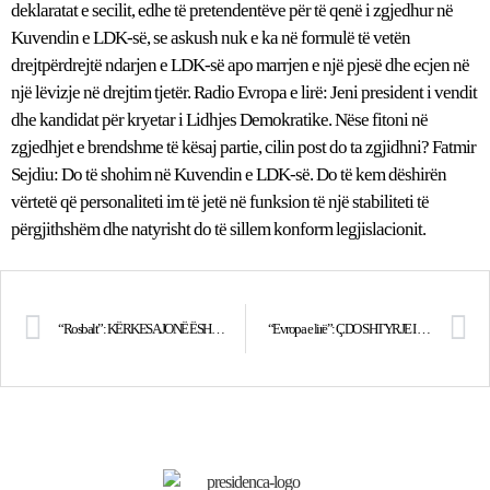
“Rosbalt”: KËRKESA JONË ËSHTË PAVARËSI E PLOTË PËR KOSOVËN
“Evropa e lirë”: ÇDO SHTYRJE I KA RREZIQET E VETA