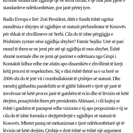
ka edhe situata dhe zgjidhje që ne kemi ofruar, e që nuk janë pjesë e
standardeve ndërkombëtare, por janë përtej tyre.
Radio Evropa e lirë: Zoti President, ditët e fundit është ngritur mundësia e shtyrjes së zgjidhjes së statusit përfundimtar të Kosovës për shkak të zhvillimeve në Serbi. Cila do të ishte përgjigjja e Prishtinës zyrtare nëse zgjidhja shtyhet? Fatmir Sejdiu: Unë së pari mund të them se ne jemi për atë që zgjidhja të mos shtyhet. Është shumë normale dhe ne jemi që parimet e ndërtuara nga Grupi i Kontaktit lidhur edhe me afatin apo dinamikën e zhvillimit të krejt këtij procesi të respektohen. Siç e dini është thënë sa e sa herë se 2006-shi do të jetë vit i rrumbullakimit të çështjes së statusit. Dhe mendoj gjithashtu paralelisht se të gjithë faktorët e tjerë që janë të involvuar në këtë proces janë të gatshëm të ecin dhe të lëvizin në këtë drejtim, posaçërisht them për presidentin Ahtisaari, i cili kujtoj se është i gatshëm të paraqesë edhe vizionin e tij apo propozimin e tij se cila do të ishte formula e drejtpërdrejtë e zgjidhjes së statusit të Kosovës. Mbetet pastaj në mekanizmat e tjerë ndërkombëtarë që të lëvizin në këtë drejtim. Çështje e dytë është se është një argument shumë i fuqishëm se bashkë me bashkësinë ndërkombëtare Kosova ka shtyrë zgjedhjet e veta, të cilat kanë pasur projektin e vet të koincidojnë me çështjen e statusit, me përmbylljen e tij, pra në fund të këtij viti. Dhe ne nuk kemi asnjë arsye që të presim zgjedhjet e tjetërkujt, nëse ndokush del me argumentin që të priten zgjedhjet në Serbi dhe gjithë ato procese që do të ndodhin pastaj. Për ne është shumë me rëndësi që gjatë gjithë kësaj pune kemi ofruar vullnete të bollshme, edhe në kuptimin e dokumenteve, po ashtu edhe në vetë bisedimet e Vjenës. Qasja jonë ka qenë vërtetë qasje serioze dhe një qasje e cila lidhet në plotëninë e saj me standardet ndërkombëtare. Madje mund të them se ka edhe situata dhe zgjidhje që ne kemi ofruar, e që nuk janë pjesë e standardeve ndërkombëtare, por janë përtej tyre.Radio Evropa e lirë: Por megjithatë, nëse zgjidhja shtyhet, çfarë do të bëjë Prishtina zyrtare? Fatmir Sejdiu: Jo, ne do të insistojmë po them. Është një insistim normal dhe është një insistim edhe i Shteteve të Bashkuara të Amerikës, Britanisë së Madhe dhe i faktorëve të tjerë të Bashkimit Evropian. Në këtë drejtim ne do të angazhohemi që të mos shtyhet procesi, të jetë një proces që në fazën tjetër natyrisht se do të ketë edhe shumë punë për të bërë. Ju e dini kërkesën tonë që të shkohet me një prani civile ndërkombëtare në Kosovë dhe me praninë e trupave të NATO-s. Çështja e pranisë civile ndërkombëtare në Kosovë, sipas bisedimeve që kemi pasur deri tani me faktorin ndërkombëtar, do të jetë një precizim apo më mirë të themi përcaktim i përbashkët edhe me faktorin në Kosovë. Dhe në këtë drejtim do të jetë edhe një periudhë e transmisionit të pushteteve, posaçërisht nga UNMIK-u në organet e Kosovës. Dëshirojmë vërtetë që kjo fazë po ashtu të na shërbejë edhe për përgatitje të tjera që do ta bëjnë Kosovën të startojë fuqishëm si shtet. Është fjala për ripërgatitjen e një korpusi të tërë legjislativ, që merr karakter tjetër posaçërisht me adaptimin e atyre akteve juridike apo ligjeve, të cilat deri tash kanë qenë si pjesë të rregulloreve të UNMIK-ut. Dhe natyrisht, në këtë kohë kemi edhe nevojën e përgatitjes së Kushtetutës së Kosovës, e cila duhet jetë bazamenti themelor apo akti luridik më i lartë i vendit. Radio Evropa e lirë: Si udhëheqës i Ekipit të Unitetit jeni përballur vazhdimisht me kërkesën për kompromise. Sa ka arritur Ekipi i Unitetit që ta përmbushë këtë kërkesë të komunitetit ndërkombëtar? Fatmir Sejdiu: Po, është shumë e vërtetë dhe janë plasuar të themi formulime të tilla që pala kosovare të jetë sa më gjeneroze në kuptimin e ofertës së saj. Dhe natyrisht ne kemi qenë gjenerozë. Kemi qenë gjenerozë në kuptimin esencial se kemi ofruar disa zgjidhje të cilat si të tilla, e thashë edhe më herët, mund të mos jenë pjesë të praktikës ndërkombëtare. Ta zëmë rastin e përfaqësimit në Kuvendin e Kosovës, ne kemi lejuar mundësinë e garantimit të vendeve për komunitetet pakicë, dhjetë prej tyre do të jenë të garantuara për komunitetin pakicë serb dhe dhjetë të tjera për komunitetet tjera pakicë. Dhe kjo nënkupton se ne në një farë mënyre kemi dhënë një shans edhe kushtetuese në këtë bazë dhe me garanci ndërkombëtare se ata, edhe po qe se nuk do të merrnin pjesë në proceset zgjedhore, që do të ishte varianti më i keq, atyre do t’u garantohet pjesëmarrja e drejtpërdrejtë në parlament; ani pse dëshira jonë është thjeshtë që edhe vendet në parlament të sigurohen me një proces aktiv sepse është kusht esencial në procesin integrues dhe të një aktivizmi politik dhe të jetës përgjithësisht për komunitetet pakicë. Problemi siç e dini është më tepër me komunitetin serb, të tjerët natyrisht se janë të integruar plotësisht. Çështja e dytë është po ashtu çështja e funksionalitetit të plotë të sistemit lokal të qeverisjes. Ka ndonjë situatë që mund të kapërcejë të themi atë nivelin e një rrjedhe apo një strukture normale, posaçërisht mund të jenë dy-tre elemente të asimetrisë, e cila mund të jetë ndoshta edhe shqetësuese edhe për qytetarët. Madje është biseduar edhe në vetë parlamentin kur ne kemi ofruar formulën apo variantin se pakica serbe ta zëmë në komunën e Mitrovicës të qeverisë me universitetin në gjuhën serbe dhe ta menaxhojë atë. Një gjë e këtillë mund të themi se është thjesht në kundërshtim me normat ndërkombëtare të qeverisjes së universiteteve, sepse ato kanë autonominë e vet të qeverisjes dhe i nënshtrohen legjislacionit të vendit. Në këtë rast ne kemi bërë formulën e parë se duhet t’i nënshtrohen legjislacionit të vendit, por nëse është një insistim i veçantë që komuna e Mitrovicës në veri të Kosovës të menaxhojë me universitetin në gjuhën serbe, atëherë le të jetë ajo dëshirë apo insistim i realizuar. Pastaj është edhe mundësia që në pjesën e kompetencave të deleguara të jenë një fokusim i veçantë, pa kapërcim të rrjedhës normale, formimi i spitaleve në qendrat ku ka komunitet serb të koncentruar. Është fjala pra për Mitrovicën apo Graçanicën që është në afërsi të Prishtinës apo për komunën e Shtërpces. Në aspektet e tjera natyrisht është lënë një mundësi që nënkryetarët e komunave bie fjala, në nivel të pushtetit lokal gati se zgjidhen ex-officio, pra një nënkryetar detyrimisht do të jetë nga komuniteti pakicë. Dhe po ashtu është një aspekt që është biseduar më herët, flas pra për nivelin qendror, ku për dy mandatet e para, sipas ofertës sonë, lejohet mundësia e pjesëmarrjes në Qeveri. Ju e dini se qeveritë janë relacion i drejtpërdrejtë i marrëveshjeve midis partnerëve të koalicionit apo të partive politike, edhe pse mund të fitojë edhe një parti e vetme politike në zgjedhje. Megjithatë, ka raste që të jetë edhe një koalicion i detyrueshëm ose thënë më mirë i nevojshëm dhe në një aspekt, komuniteti serb në këtë rast dhe komunitetet pakicë i kanë vendet e siguruara në Qeveri, pra vende ministrore dhe të zëvendës ministrave. Dhe një çështje tjetër që po ashtu kapërcen praktikat ndërkombëtare është çështja e votimit të dyfishtë për disa nga ligjet në Parlamentin e Kosovës, ajo që në një mënyrë quhet sistemi i Badinterit. Ne kemi insistuar që t’u japim shans komuniteteve pakicë që të japin fjalën e tyre, në këtë proces pra edhe një votim ndaras. Nëse është fjala ta zëmë për ligjin mbi gjuhët apo ligjin mbi liritë fetare apo ndonjë ligj të ngjashëm, ato do të kenë nevojë që paraprakisht të marrin shumicën e votave të deputetëve të pranishëm nga komunitetet pakicë dhe pastaj të shkohet në votimin tjetër në Parlament. Dhe më vonë, nëse ka ndonjë pakënaqësi eventuale, mund të ndërtohen mekanizma të ruajtjes së interesit vital, siç thuhet edhe në terminologjinë që ne kemi ofruar, të cilat do ta rishikonin edhe një herë pozicioni i miratimit të ligjit.Radio Evropa e lirë: Zoti president, përmendët Mitrovicën që padyshim do të jetë një prej sfidave më të rënda gjatë kësaj periudhe. Plani i Prishtinës për decentralizimin e këtij qyteti në njërën anë është parë si i guximshëm, por në anën tjetër edhe si plan që mund të legalizojë ndarjen. Si e shihni ju të ardhmen e këtij qyteti? Fatmir Sejdiu: Po, është shumë e vërtetë se Mitrovica është një nga problemet e veçanta që ka Kosova dhe është një gjendje që është krijuar në periudhën e pasluftës menjëherë. Është krijuar një gjendje e imponueshme, do të thosha madje “fait au complit”. Dhe natyrisht dëshira jonë themelore është që me këtë projekt mbi të cilin ka punuar ish kryeministri Bajram Rexhepi dhe i cili me konsensus është miratuar në Grupin Negociator që qyteti i Mitrovicës të ndahet në dy komuna praktikisht, por të cilat do të kenë një bord të përbashkët qeverisës, i cili do të jetë një element afrues midis tyre. Kjo me qëllim që në proces e sipër apo në lëvizje të themi konstruktive dhe veprimeve të tjera, së bashku me ndihmën e bashkësisë ndërkombëtare, të kemi një integrim të qytetit dhe një jetë të përgjithshme të integruar. Ka reagime të qytetarëve në formën siç thoni edhe ju se mos me këtë njihet një ndarje e qytetit të Mitrovicës, por unë megjithatë them se Mitrovica është Kosovë dhe po ashtu është jashtëzakonisht inkurajues qëndrimi i vazhdueshëm dhe i prerë i bashkësisë ndërkombëtare dhe i Grupit të Kontaktit, në këtë kontekst si mekanizëm i formuar enkas për këtë qëllim, që integriteti i Kosovës nuk mund të cenohet në asnjë mënyrë, funksionaliteti i Kosovës nuk mund të cenohet po ashtu dhe nuk mund të ketë aspekte të tjera që do ta prishin cilësinë e funksionimit si shtet unitar…flas tash në interpretimin tim.Radio Evropa e lirë: Ka shqetësime se situata e sigurisë, veçanërisht në veri të Kosovës, do të mund të destabilizohej me afrimin e periudhës për përcaktimin e statusit. Ka indikacione të këtilla?Fatmir Sejdiu: Ka kujdestarë të vazhdueshëm që ta mbajnë në tension çështjen në veri të Kosovës, madje ka edhe incidente apo forma të tjera të manifestimit për ta mbajtur në tension të caktuar edhe pjesët tjera të Kosovës, ju i shihni edhe këto shpërthime që kanë ndodhur në Gjilan, në Kli