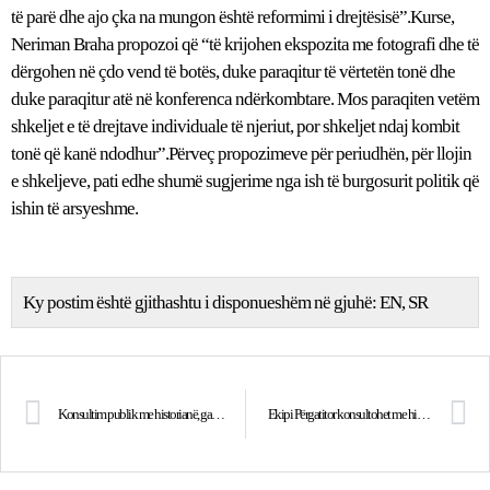
të parë dhe ajo çka na mungon është reformimi i drejtësisë”.Kurse,
Neriman Braha propozoi që “të krijohen ekspozita me fotografi dhe të
dërgohen në çdo vend të botës, duke paraqitur të vërtetën tonë dhe
duke paraqitur atë në konferenca ndërkombtare. Mos paraqiten vetëm
shkeljet e të drejtave individuale të njeriut, por shkeljet ndaj kombit
tonë që kanë ndodhur”.Përveç propozimeve për periudhën, për llojin
e shkeljeve, pati edhe shumë sugjerime nga ish të burgosurit politik që
ishin të arsyeshme.
Ky postim është gjithashtu i disponueshëm në gjuhë:
EN
SR
Konsultim publik me historianë, gazetarë, artistë, profesionistë ligjorë nga komuniteti serb dhe komunitetet e tjera
Ekipi Përgatitor konsultohet me historianët shqiptar