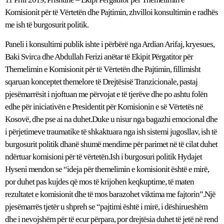
Komisionit për të Vërtetën dhe Pajtimin, zhvilloi konsultimin e radhës
me ish të burgosurit politik.
Paneli i konsultimi publik ishte i përbërë nga Ardian Arifaj, kryesues,
Baki Svirca dhe Abdullah Ferizi anëtar të Ekipit Përgatitor për
Themelimin e Komisionit për të Vërtetën dhe Pajtimin, fillimisht
sqaruan konceptet themelore të Drejtësisë Tranzicionale, pastaj
pjesëmarrësit i njoftuan me përvojat e të tjerëve dhe po ashtu folën
edhe për iniciativën e Presidentit për Komisionin e së Vërtetës në
Kosovë, dhe pse ai na duhet.Duke u nisur nga bagazhi emocional dhe
i përjetimeve traumatike të shkaktuara nga ish sistemi jugosllav, ish të
burgosurit politik dhanë shumë mendime për parimet në të cilat duhet
ndërtuar komisioni për të vërtetën.Ish i burgosuri politik Hydajet
Hyseni mendon se “ideja për themelimin e komisionit është e mirë,
por duhet pas kujdes që mos të krijohen keqkuptime, të maten
rezultatet e komisionit dhe të mos barazohet viktima me fajtorin”.Një
pjesëmarrës tjetër u shpreh se “pajtimi është i mirë, i dëshirueshëm
dhe i nevojshëm për të ecur përpara, por drejtësia duhet të jetë në rend