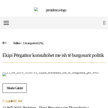
Ballina
/
Uncategorized @sq
Ekipi Përgatitor konsultohet me ish të burgosurit politik
Shkarko Galerinë
11 prill 2019
19:04
11 Prill 2019, Prishtinë – Ekipi Përgatitor për Themelimin e