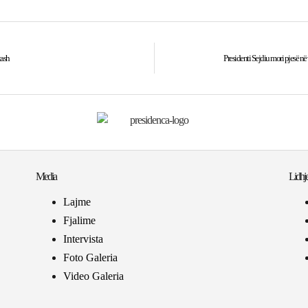
tash
Presidenti Sejdiu mori pjesë në 
Media
Lidhje
Lajme
Fjalime
Intervista
Foto Galeria
Video Galeria