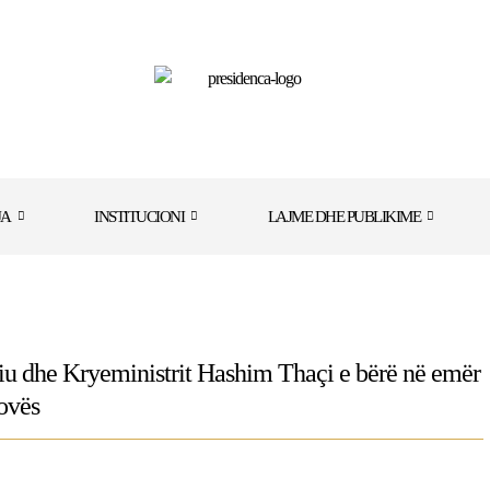
JA
INSTITUCIONI
LAJME DHE PUBLIKIME
jdiu dhe Kryeministrit Hashim Thaçi e bërë në emër
sovës