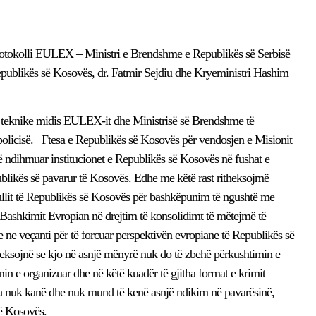
 Protokolli EULEX – Ministri e Brendshme e Republikës së Serbisë
Republikës së Kosovës, dr. Fatmir Sejdiu dhe Kryeministri Hashim
 teknike midis EULEX-it dhe Ministrisë së Brendshme të
olicisë. Ftesa e Republikës së Kosovës për vendosjen e Misionit
 ndihmuar institucionet e Republikës së Kosovës në fushat e
publikës së pavarur të Kosovës. Edhe me këtë rast ritheksojmë
ullit të Republikës së Kosovës për bashkëpunim të ngushtë me
Bashkimit Evropian në drejtim të konsolidimt të mëtejmë të
 e ne veçanti për të forcuar perspektivën evropiane të Republikës së
eksojnë se kjo në asnjë mënyrë nuk do të zbehë përkushtimin e
in e organizuar dhe në këtë kuadër të gjitha format e krimit
la nuk kanë dhe nuk mund të kenë asnjë ndikim në pavarësinë,
 së Kosovës.