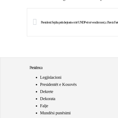
Presidenti Sejdiu priti drejtorin e ri të UNDP-së në vendin tonë, z. Parviz Far
Presidenca
Legjislacioni
Presidentët e Kosovës
Dekrete
Dekorata
Falje
Mundësi punësimi