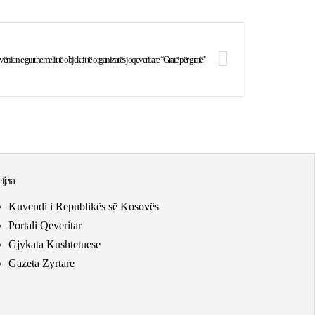
vënien e gurthemelit të objektit të organizatës joqeveritare “Gratë për gratë”
 tjera
Kuvendi i Republikës së Kosovës
Portali Qeveritar
Gjykata Kushtetuese
Gazeta Zyrtare