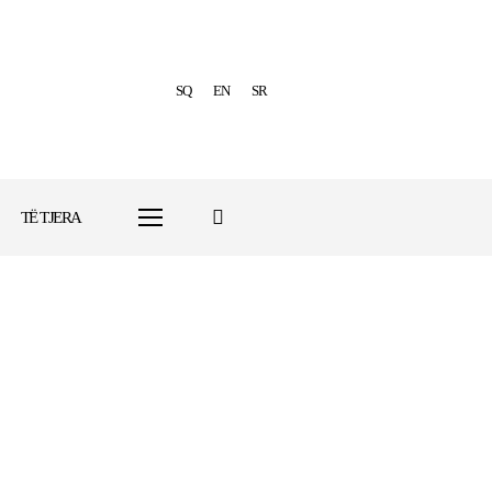
SQ
EN
SR
TË TJERA