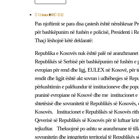
11 shtator 2009
15:32
Pas njoftimit se para disa çastesh është nënshkruar
për bashkëpunim në fushën e policisë, Presidenti i 
Thaçi lëshojnë këtë deklaratë:
Republika e Kosovës nuk është palë në aranzhmanet
Republikës së Serbisë për bashkëpunim në fushën e p
evropian për rend dhe ligj, EULEX në Kosovë, për të
rendit dhe ligjit është akt sovran i udhëheqjes së Re
përkushtimin e palëkundur të institucioneve dhe pop
praninë evropiane në Kosovë dhe me institucionet e 
shtetësisë dhe sovranitetit të Republikës së Kosovës,
Kosovës. Institucionet e Republikës së Kosovës rith
Qeverisë së Republikës së Kosovës për të luftuar krim
tejkufitar. Theksojmë po ashtu se aranzhmane të til
sovranitetin dhe integritetin territorial të Republikës