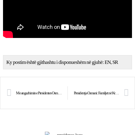
Ky postim është gjithashtu i disponueshëm në gjuhë:
EN
SR
Me angazhimin e Presidentes Osmani, Kosova njihet zyrtarisht nga kompania Amazon dhe vendoset në të gjitha platformat e saj
Presidentja Osmani: Familjet në Kroin e Vitakut janë qëndrestarët e vërtetë