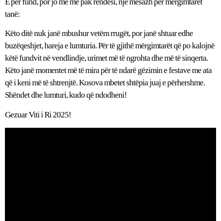
E për fund, por jo me më pak rëndësi, një mesazh për mërgimtarët
tanë:
Këto ditë nuk janë mbushur vetëm rrugët, por janë shtuar edhe
buzëqeshjet, hareja e lumturia. Për të gjithë mërgimtarët që po kalojnë
këtë fundvit në vendlindje, urimet më të ngrohta dhe më të sinqerta.
Këto janë momentet më të mira për të ndarë gëzimin e festave me ata
që i keni më të shtrenjtë. Kosova mbetet shtëpia juaj e përhershme.
Shëndet dhe lumturi, kudo që ndodheni!
Gezuar Viti i Ri 2025!