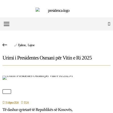
...
/
Fjalime
,
Lajme
Urimi i Presidentes Osmani për Vitin e Ri 2025
31 dhjetor 2024
15:24
Të dashur qytetarë të Republikës së Kosovës,