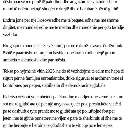
dëshmuar se me punë të palodhur dhe angazhim të vazhdueshëm
mund të ndërtohet një shoqëri e drejtë dhe e barabartë për të gjithë.
Ëndrra jonë për një Kosovë edhe më të begatë, edhe me më shumë
dinjitet, me mundësi edhe më të mëdha dhe mirëqenie për çdo familje
vazhdon.
Rruga jonë mund të jetë e vështirë, por ne e dimë se asnjë ëndërr nuk
është e paarritshme kur jemi bashkë, dhe kur na udhëheqë guximi,
ambicia e shëndoshë dhe parimësia.
Teksa po hyjmë në vitin 2025, ne do të vazhdojmë të ecim me hapa të
sigurt për në familjen euroatlantike, duke siguruar të ardhmen tonë si
kontribues për paqen, stabilitetin dhe demokracinë globale.
E derisa vizioni ynë mbetet i palëkundur, mendjen dhe zemrën e kam
sot me të gjithë ata që për një arsye ose tjetër po e presin këtë vit të ri
pa të dashurit e tyre pranë; me të gjithë ata që po luftojnë fort për
jetën; me të gjithë punëtorët në vijën e parë të shërbimit; si dhe me të
gjithë heronjtë e heroinat e çdoditshëm të vitit që po e lëmë pas.