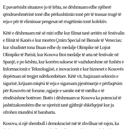
E pavarësisht situatave jo të lehta, ne dëshmuam edhe njëherë
qëndrueshmërinë tonë dhe përkushtimin tonë për të trasuar rrugë të
reja e për të eliminuar pengesat në rrugëtimin tonë kolektiv.
Këtë e dëshmuam më së miri edhe kur filmat tanë arritën në festivalin
e filmit të Kanës e kur morëm Çmim Special në Bienale të Venecias;
kur xhudistet tona fituan edhe dy medalje Olimpike në Lojrat
Olimpike të Parisit, kur Kosova fitoi medalje të arta në festivale në
Spanjë, e po kështu, kur korrëm suksese të vazhdueshme në fushën e
Informacionit e Teknologjisë, e inovacionit e kur bizneset e Kosovës
depërtuan në tregjet ndërkombëtare. Këtë vit, fuqizuam sektorin e
sigurisë, krijuam miqësi të reja e siguruam pjesëmarrje e përfaqësim
për Kosovën në forume, ngjarje e samite më të mëdha e të
rëndësishme botërore. Botës i dëshmuam se Kosova ka potencial të
jashtëzakonshëm dhe se njerëzit tanë gjithnjë shkëlqejnë kur ju
ofrohen mundësi të barabarta.
Kosova, si një shembull i demokracisë më të zhvilluar në rajon, ka