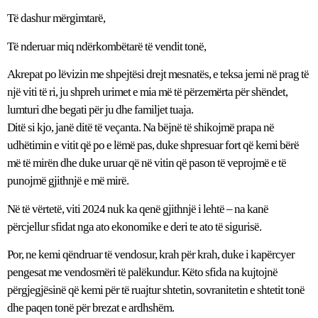
Të dashur mërgimtarë,
Të nderuar miq ndërkombëtarë të vendit tonë,
Akrepat po lëvizin me shpejtësi drejt mesnatës, e teksa jemi në prag të
një viti të ri, ju shpreh urimet e mia më të përzemërta për shëndet,
lumturi dhe begati për ju dhe familjet tuaja.
Ditë si kjo, janë ditë të veçanta. Na bëjnë të shikojmë prapa në
udhëtimin e vitit që po e lëmë pas, duke shpresuar fort që kemi bërë
më të mirën dhe duke uruar që në vitin që pason të veprojmë e të
punojmë gjithnjë e më mirë.
Në të vërtetë, viti 2024 nuk ka qenë gjithnjë i lehtë – na kanë
përcjellur sfidat nga ato ekonomike e deri te ato të sigurisë.
Por, ne kemi qëndruar të vendosur, krah për krah, duke i kapërcyer
pengesat me vendosmëri të palëkundur. Këto sfida na kujtojnë
përgjegjësinë që kemi për të ruajtur shtetin, sovranitetin e shtetit tonë
dhe paqen tonë për brezat e ardhshëm.