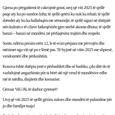
Gjersa po përgatitemi të cakrojmë gotat, uroj që viti 2025 të sjellë
paqe aty ku po sundon lufta; të sjellë qetësi ku nuk ka rehati; të sjellë
shëndet aty ku ka ballafaqim me sëmundje, të sjellë siguri në shtëpitë
nën kulmin e të cilave fatkeqësisht gjen strehë akoma dhuna; të sjellë
barazi – barazi në mundësi, në përfaqësim; trajtim dhe respekt.
Sonte, ndërsa presim orën 12, le të ecim përpara me përvojën dhe
mësimet nga viti që po e lëmë pas. Të hyjmë në vitin 2025 me shpresë,
vendosmëri dhe përkushtim.
Kosova është shtëpia jonë e përbashkët dhe së bashku, çdo ditë do të
vazhdojmë angazhimin për ta bërë atë një vend të mundësive edhe
më të mëdha, dinjitetit dhe krenarisë.
Gëzuar Viti i Ri, të dashur qytetarë!
Uroj që viti 2025 të sjellë gëzim, sukses dhe mundësi të pafundme për
ju dhe familjet tuaja!