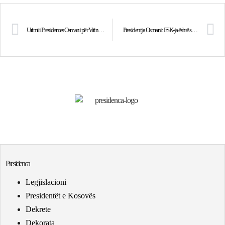
Urimi i Presidentes Osmani për Vitin e Ri 2025
Presidentja Osmani: FSK-ja është shembull i guximit dhe mbrojtjes së Republikës dhe vlerave tona shtetërore
Presidenca
Legjislacioni
Presidentët e Kosovës
Dekrete
Dekorata