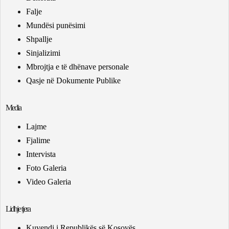
Falje
Mundësi punësimi
Shpallje
Sinjalizimi
Mbrojtja e të dhënave personale
Qasje në Dokumente Publike
Media
Lajme
Fjalime
Intervista
Foto Galeria
Video Galeria
Lidhje tjera
Kuvendi i Republikës së Kosovës