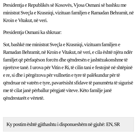
Presidentja e Republikës së Kosovës, Vjosa Osmani së bashku me
ministrat Sveçla e Krasniqi, vizituan familjen e Ramadan Behramit, në
Kroin e Vitakut, në veri.
Presidentja Osmani ka shkruar:
Sot, bashkë me ministrat Sveçla e Krasniqi, vizituam familjen e
Ramadan Behramit, në Kroin e Vitakut, në veri, e cila është njëra ndër
familjet që përfaqëson forcën dhe qëndresën e jashtëzakonshme të
njerëzve tanë. I urova për Vitin e Ri, të cilin tani e festojnë në shtëpinë
e re, si dhe i përgëzova për vullnetin e tyre të palëkundur për të
qëndruar në vatrën e tyre, pavarësisht sfidave të panumërta të sigurisë
me të cilat janë përballur përgjatë viteve. Këto familje janë
qëndrestarët e vërtetë.
Ky postim është gjithashtu i disponueshëm në gjuhë:
EN
SR