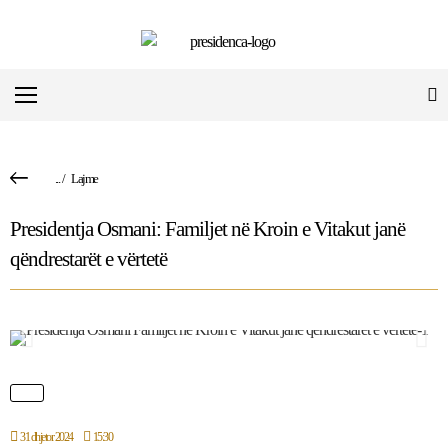
...
/
Lajme
Presidentja Osmani: Familjet në Kroin e Vitakut janë
qëndrestarët e vërtetë
31 dhjetor 2024
15:30