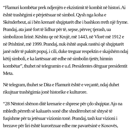
“Flamuri kombëtar prek ndjenjën e ekzistimit të kombit në histori. Ai
është trashëgimi e përjetësuar në simbol. Qysh nga koha e
Skënderbeut, ai i bën krenarë shqiptarët dhe i bashkon rreth një fryme.
Prandaj, ata janë fort të lidhur për të, sepse, përveç tjerash, ua
simbolizon lirinë. Kështu qe në Krujë, më 1443, në Vlorë më 1912 e
në Prishtinë, më 1999. Prandaj, nuk është aspak rastësi që shqiptarët
janë ndër të paktët popuj, i cili, duke treguar respektin e skajshëm ndaj
këtij simboli, e ka lartësuar atë edhe në simbolin tjetër, himnin
kombëtar”, thuhet në telegramin e u.d. Presidentes dërguar presidentit
Meta.
Në telegram, thuhet se Dita e Flamurit është e veçantë, ndaj duhet
rikujtuar trashëgimia jonë historike e kulturore.
“28 Nëntori shënon ditë krenarie e shprese për çdo shqiptar. Ajo na
mbledh përreth së kaluarës sonë dhe shndërrohet në shtysë të
fuqishme për ta jetësuar vizionin tonë. Prandaj, tash kur vizioni i
brezave për liri është kurorëzuar edhe me pavarësinë e Kosovës,