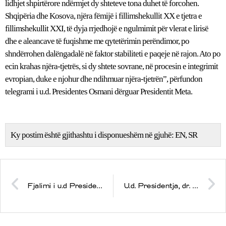
lidhjet shpirtërore ndërmjet dy shteteve tona duhet të forcohen.
Shqipëria dhe Kosova, njëra fëmijë i fillimshekullit XX e tjetra e
fillimshekullit XXI, të dyja rrjedhojë e ngulmimit për vlerat e lirisë
dhe e aleancave të fuqishme me qytetërimin perëndimor, po
shndërrohen dalëngadalë në faktor stabiliteti e paqeje në rajon. Ato po
ecin krahas njëra-tjetrës, si dy shtete sovrane, në procesin e integrimit
evropian, duke e njohur dhe ndihmuar njëra-tjetrën”, përfundon
telegrami i u.d. Presidentes Osmani dërguar Presidentit Meta.
Ky postim është gjithashtu i disponueshëm në gjuhë:
EN
SR
Fjalimi i u.d Presidentes, dr. Vjosa Osmani-Sadriu në Ditën e Forcës
U.d. Presidentja, dr. Vjosa Osmani me mesazh për procesin zgjedhor në Podujevë dhe në Mitrovicë të Veriut