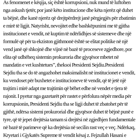
As fenomenet e këqija, siç është korrupsioni, nuk mund të luftohen
nga askush tjetër, por janë këto institucione dhe këta njerëz që duhet
ta bëjnë, dhe kanë njerëz që drejtpërdrejt janë përgjegjës për zbatimin
e mirë të ligjit. Natyrisht, nevojitet edhe bashkëpunimi me të gjitha
institucionet e vendit, në kuptim të ndërlidhjes së sistemeve dhe një
formulë që për ta ekziston gjithmonë është se elitat politike në një
vend janë që shkojnë dhe vijnë në bazë të proceseve zgjedhore, por
elita që udhëheq sistemin prokuroria dhe gjyqësor mbetet në
mandatin e vet kushtetues”, theksoi Presidenti Sejdiu.Presidenti
Sejdiu tha se do të angazhohet maksimalisht në institucionet e vendit,
ku vendoset për buxhetet e institucioneve të vendit, që të jetë një
trajtim i mirë adapt me trajtimin që bëhet edhe në vendet e tjera të
rajonit. I pyetur nga gazetarët për rastet e përfolura nëpër media për
korrupsionin, Presidenti Sejdiu tha se ligji duhet të zbatohet për të
gjithë, ndërsa sistemi prokurorial dhe gjyqësor duhet të bëjnë punë e
tyre, që të jepet drejtësia tamam si drejtësi në zgjedhjen fundamentale
në bazë të parimeve që ka drejtësia në secilin rast veç e veç. Ndërkaq,
Kryetari i Gjykatës Supreme të vendit kësaj z. Fejzullah Hasani e