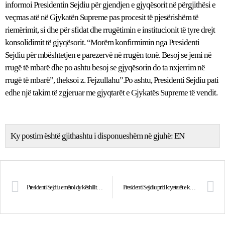
informoi Presidentin Sejdiu për gjendjen e gjyqësorit në përgjithësi e
veçmas atë në Gjykatën Supreme pas procesit të pjesërishëm të
riemërimit, si dhe për sfidat dhe rrugëtimin e institucionit të tyre drejt
konsolidimit të gjyqësorit. “Morëm konfirmimin nga Presidenti
Sejdiu për mbështetjen e parezervë në rrugën tonë. Besoj se jemi në
rrugë të mbarë dhe po ashtu besoj se gjyqësorin do ta nxjerrim në
rrugë të mbarë”, theksoi z. Fejzullahu”.Po ashtu, Presidenti Sejdiu pati
edhe një takim të zgjeruar me gjyqtarët e Gjykatës Supreme të vendit.
Ky postim është gjithashtu i disponueshëm në gjuhë:
EN
Presidenti Sejdiu emëroi dy këshilltarë të rinj
Presidenti Sejdiu priti kryetarët e komunave të Kosovës