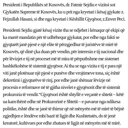
Presidenti i Republikës së Kosovës, dr. Fatmir Sejdiu e vizitoi sot
Gjykatën Supreme të Kosovës, ku u prit nga kryetari i kësaj gjykate z.
Fejzullah Hasani, si dhe nga kryetari i Këshillit Gjyqësor, z.Enver Peci.
Presidenti Sejdiu gjatë kësaj vizite tha se ndjehet i kënaqur që ekipi që
ka marrë mandatin për të udhëhequr gjykatat, por edhe nga fakti se
gjyqtarët janë pjesë e një elite të përzgjedhur të juristëve të mirë të
Kosovës, që dinë çka duan për vendin, për interesin e tij nacional dhe
për lëvizjet e tij në proceset më të mira të përputhshme me sistemet
bashkëkohëse të sistemit gjyqësor. Ai tha se nga vizita e tij e para një
viti janë plotësuar një pjesë e punëve dhe vrojtimeve tona, siç është
dekretimi i gjyqtarëve të rinj, por edhe janë shënuar lëvizje në
procesin e reformave në të gjitha nivelet e gjyqësorit dhe të sistemit
prokuroria të vendit.“Gjyqësori është shtyllë e veçantë e shtetit – këtë
ua kam thënë edhe në Prokurorinë e Shtetit – e pavarur nga ndikesa
politike, është dhe se janë të thirrur që në mënyrën më të mirë të bëjnë
zgjedhjen e lëndëve mbi bazë të ligjit dhe Kushtetutës, do të jenë
kreatorë, kultivues por edhe zbatues të ligjit në mënyrën më të mirë.