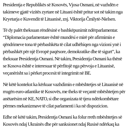
Presidentja e Republikës së Kosovës, Vjosa Osmani, në vazhdën e
takimeve gjatë vizitës zyrtare në Lituani është pritur sot në takim nga
Kryetarja e Kuvendit të Lituanisë, znj. Viktorija Čmilytė-Nielsen.
Të dy palët theksuan rëndësinë e bashkëpunimit ndërparlamentar.
“Diplomacia parlamentare është mundësi e mirë për afirmimin e
qëndrimeve tona të përbashkëta të cilat udhëhiqen nga vizioni ynë i
përbashkët për një Evropë paqësore, demokratike dhe të sigurt”, ka
theksuar Presidentja Osmani. Në takim, Presidentja Osmani ka thënë
se Kosova është e interesuar të përfitojë nga përvoja e Lituanisë,
veçanërisht sa i përket procesit të integrimit në BE.
Në këtë kontekst ka kërkuar vazhdimin e mbështetjes së Lituanisë në
rrugën euro-atlantike të Kosovës, me theks të veçantë mbështetjen për
anëtarësim në KE, NATO, si dhe organizata të tjera ndërkombëtare
përmes mekanizmave të cilat parlamenti i ka në dispozicion.
Edhe në këtë takim, Presidentja Osmani ka folur rreth mbështetjes së
Kosovës ndaj Ukrainës dhe për sanksionet ndaj Rusisë ndërkaq ka