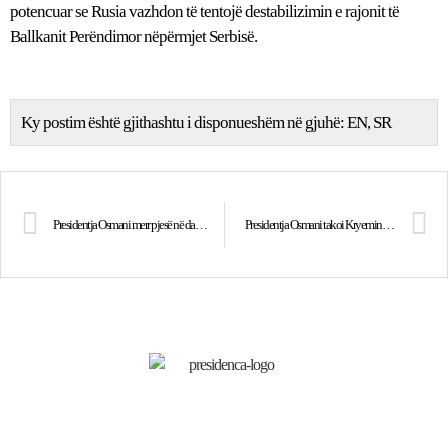
potencuar se Rusia vazhdon të tentojë destabilizimin e rajonit të
Ballkanit Perëndimor nëpërmjet Serbisë.
Ky postim është gjithashtu i disponueshëm në gjuhë:
EN
SR
Presidentja Osmani merr pjesë në darkën e organizuar nga Kryetarja e Dhomës së Përfaqësuesëve, Nancy Pelosi
Presidentja Osmani takoi Kryeministren e Lituanisë, Ingrida Šimonytė