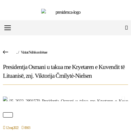
...
/
Vizitat Ndërkombëtare
Presidentja Osmani u takua me Kryetaren e Kuvendit të
Lituanisë, znj. Viktorija Čmilytė-Nielsen
12 maj 2022
09:03