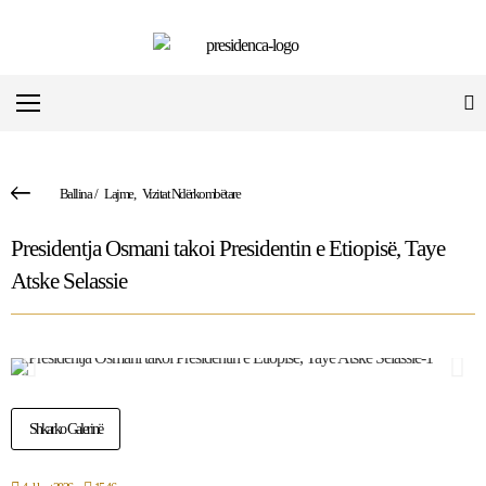
Ballina
/
Lajme
,
Vizitat Ndërkombëtare
Presidentja Osmani takoi Presidentin e Etiopisë, Taye
Atske Selassie
Shkarko Galerinë