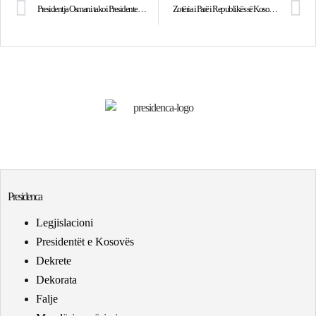
Presidentja Osmani takoi Presidenten e Tanzanisë, Samia Suluhu dhe Ministrin e Punëve të Jashtme, Mahmoud Thabit Kombo
Zotëria i Parë i Republikës së Kosovës pranon letër nga Zonja e Parë e Republikës së Austrisë, znj. Doris Schmidauer, dhe ish-Zotëria i Parë i Zvicrës, z. Morten Keller
Presidenca
Legjislacioni
Presidentët e Kosovës
Dekrete
Dekorata
Falje