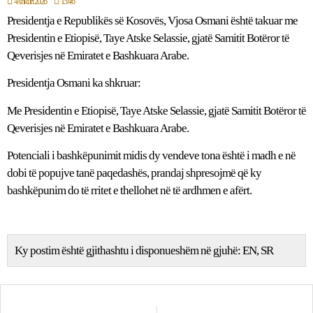
4 shkurt 2026
15:46
Presidentja e Republikës së Kosovës, Vjosa Osmani është takuar me
Presidentin e Etiopisë, Taye Atske Selassie, gjatë Samitit Botëror të
Qeverisjes në Emiratet e Bashkuara Arabe.
Presidentja Osmani ka shkruar:
Me Presidentin e Etiopisë, Taye Atske Selassie, gjatë Samitit Botëror të
Qeverisjes në Emiratet e Bashkuara Arabe.
Potenciali i bashkëpunimit midis dy vendeve tona është i madh e në
dobi të popujve tanë paqedashës, prandaj shpresojmë që ky
bashkëpunim do të rritet e thellohet në të ardhmen e afërt.
Ky postim është gjithashtu i disponueshëm në gjuhë:
EN
SR