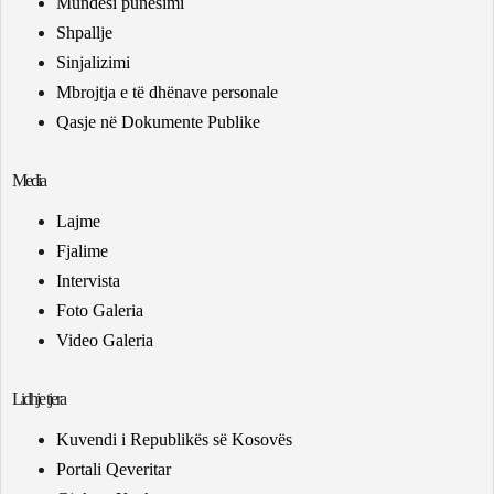
Mundësi punësimi
Shpallje
Sinjalizimi
Mbrojtja e të dhënave personale
Qasje në Dokumente Publike
Media
Lajme
Fjalime
Intervista
Foto Galeria
Video Galeria
Lidhje tjera
Kuvendi i Republikës së Kosovës
Portali Qeveritar