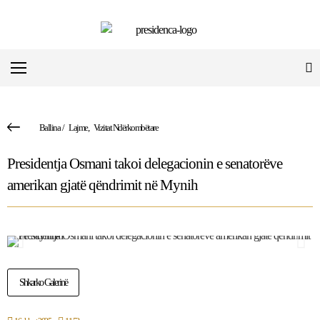
Ballina
/
Lajme
,
Vizitat Ndërkombëtare
Presidentja Osmani takoi delegacionin e senatorëve
amerikan gjatë qëndrimit në Mynih
Shkarko Galerinë