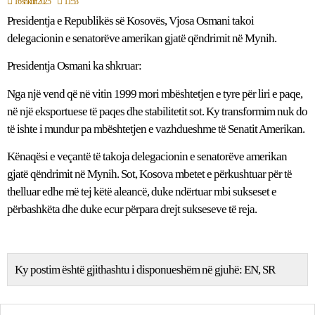
16 shkurt 2025
11:53
Presidentja e Republikës së Kosovës, Vjosa Osmani takoi
delegacionin e senatorëve amerikan gjatë qëndrimit në Mynih.
Presidentja Osmani ka shkruar:
Nga një vend që në vitin 1999 mori mbështetjen e tyre për liri e paqe,
në një eksportuese të paqes dhe stabilitetit sot. Ky transformim nuk do
të ishte i mundur pa mbështetjen e vazhdueshme të Senatit Amerikan.
Kënaqësi e veçantë të takoja delegacionin e senatorëve amerikan
gjatë qëndrimit në Mynih. Sot, Kosova mbetet e përkushtuar për të
thelluar edhe më tej këtë aleancë, duke ndërtuar mbi sukseset e
përbashkëta dhe duke ecur përpara drejt sukseseve të reja.
Ky postim është gjithashtu i disponueshëm në gjuhë:
EN
SR