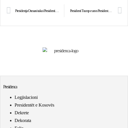
Presidentja Osmani takoi Presidentin e Estonisë, Alar Karis: Mirënjohëse për mbështetjen e vazhdueshme të Estonisë në rrugëtimin euroatlantik të Kosovës
Presidenti Trump e uron Presidenten Osmani për 17-vjetorin e Pavarësisë së Kosovës
Presidenca
Legjislacioni
Presidentët e Kosovës
Dekrete
Dekorata