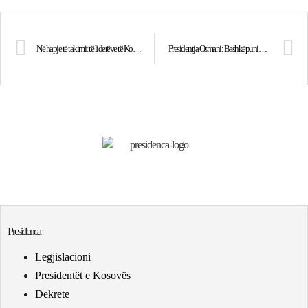
Në hapje të takimit të liderëve të Konferencës së Mynihut në Washington D.C., Presidentja Osmani takoi zyrtarë amerikanë e evropianë
Presidentja Osmani: Bashkëpunimi transatlantik është kyç për garantimin e sigurisë energjetike
Presidenca
Legjislacioni
Presidentët e Kosovës
Dekrete