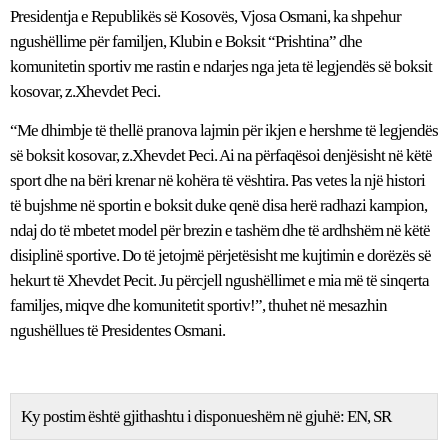
Presidentja e Republikës së Kosovës, Vjosa Osmani, ka shpehur
ngushëllime për familjen, Klubin e Boksit “Prishtina” dhe
komunitetin sportiv me rastin e ndarjes nga jeta të legjendës së boksit
kosovar, z.Xhevdet Peci.
“Me dhimbje të thellë pranova lajmin për ikjen e hershme të legjendës
së boksit kosovar, z.Xhevdet Peci. Ai na përfaqësoi denjësisht në këtë
sport dhe na bëri krenar në kohëra të vështira. Pas vetes la një histori
të bujshme në sportin e boksit duke qenë disa herë radhazi kampion,
ndaj do të mbetet model për brezin e tashëm dhe të ardhshëm në këtë
disiplinë sportive. Do të jetojmë përjetësisht me kujtimin e dorëzës së
hekurt të Xhevdet Pecit. Ju përcjell ngushëllimet e mia më të sinqerta
familjes, miqve dhe komunitetit sportiv!”, thuhet në mesazhin
ngushëllues të Presidentes Osmani.
Ky postim është gjithashtu i disponueshëm në gjuhë:
EN
SR