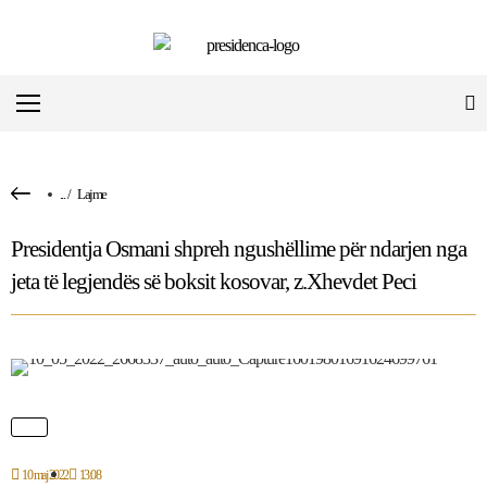
...
/
Lajme
Presidentja Osmani shpreh ngushëllime për ndarjen nga
jeta të legjendës së boksit kosovar, z.Xhevdet Peci
10 maj 2022
13:08