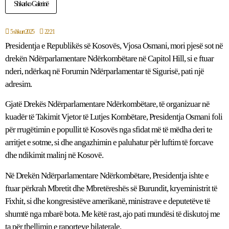
Shkarko Galerinë
5 shkurt 2025
22:21
Presidentja e Republikës së Kosovës, Vjosa Osmani, mori pjesë sot në
drekën Ndërparlamentare Ndërkombëtare në Capitol Hill, si e ftuar
nderi, ndërkaq në Forumin Ndërparlamentar të Sigurisë, pati një
adresim.
Gjatë Drekës Ndërparlamentare Ndërkombëtare, të organizuar në
kuadër të Takimit Vjetor të Lutjes Kombëtare, Presidentja Osmani foli
për rrugëtimin e popullit të Kosovës nga sfidat më të mëdha deri te
arritjet e sotme, si dhe angazhimin e paluhatur për luftim të forcave
dhe ndikimit malinj në Kosovë.
Në Drekën Ndërparlamentare Ndërkombëtare, Presidentja ishte e
ftuar përkrah Mbretit dhe Mbretëreshës së Burundit, kryeministrit të
Fixhit, si dhe kongresistëve amerikanë, ministrave e deputetëve të
shumtë nga mbarë bota. Me këtë rast, ajo pati mundësi të diskutoj me
ta për thellimin e raporteve bilaterale.