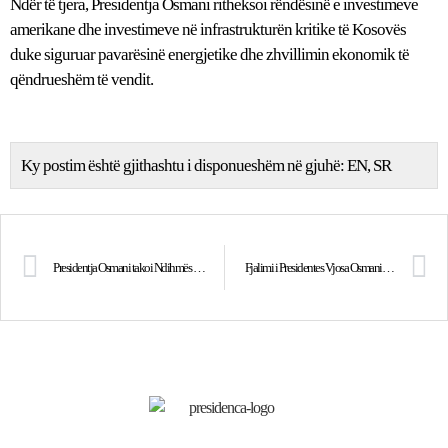
Ndër të tjera, Presidentja Osmani ritheksoi rëndësinë e investimeve
amerikane dhe investimeve në infrastrukturën kritike të Kosovës
duke siguruar pavarësinë energjetike dhe zhvillimin ekonomik të
qëndrueshëm të vendit.
Ky postim është gjithashtu i disponueshëm në gjuhë:
EN
SR
Presidentja Osmani takoi Ndihmës Sekretarin Amerikan të Shtetit, Louis Bono
Fjalimi i Presidentes Vjosa Osmani në Forumin Ndërparlamentar të Sigurisë në Washington D.C.