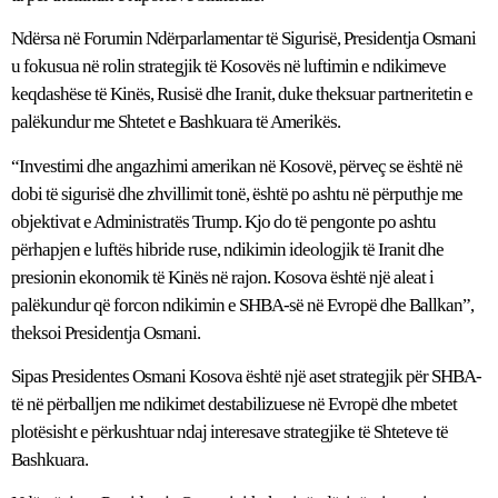
Ndërsa në Forumin Ndërparlamentar të Sigurisë, Presidentja Osmani
u fokusua në rolin strategjik të Kosovës në luftimin e ndikimeve
keqdashëse të Kinës, Rusisë dhe Iranit, duke theksuar partneritetin e
palëkundur me Shtetet e Bashkuara të Amerikës.
“Investimi dhe angazhimi amerikan në Kosovë, përveç se është në
dobi të sigurisë dhe zhvillimit tonë, është po ashtu në përputhje me
objektivat e Administratës Trump. Kjo do të pengonte po ashtu
përhapjen e luftës hibride ruse, ndikimin ideologjik të Iranit dhe
presionin ekonomik të Kinës në rajon. Kosova është një aleat i
palëkundur që forcon ndikimin e SHBA-së në Evropë dhe Ballkan”,
theksoi Presidentja Osmani.
Sipas Presidentes Osmani Kosova është një aset strategjik për SHBA-
të në përballjen me ndikimet destabilizuese në Evropë dhe mbetet
plotësisht e përkushtuar ndaj interesave strategjike të Shteteve të
Bashkuara.