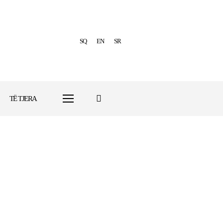
SQ
EN
SR
TË TJERA