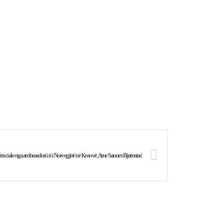
denciale nga ambasadori i ri i Norvegjisë në Kosovë, Arne Sannes Bjørnstad