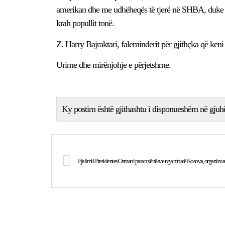
amerikan dhe me udhëheqës të tjerë në SHBA, duke
krah popullit tonë.
Z. Harry Bajraktari, faleminderit për gjithçka që ken
Urime dhe mirënjohje e përjetshme.
Ky postim është gjithashtu i disponueshëm në gjuh
Fjalimi i Presidentes Osmani para nxënësve nga mbarë Kosova, organizuar