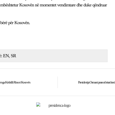
 mbështetur Kosovën në momentet vendimtare dhe duke qëndruar
i bërë për Kosovën.
ë:
EN
SR
 nga Këshilli Rinor i Kosovës
Presidentja Osmani pranoi letrat kre