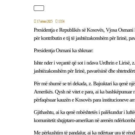
17 nëntor 2025
13:54
Presidentja e Republikës së Kosovës, Vjosa Osmani ka
për kontributin e tij të jashtëzakonshëm për lirinë, 
Presidentja Osmani ka shkruar:
Ishte nder i veçantë që sot i ndava Urdhrin e Lirisë, z.
jashtëzakonshëm për lirinë, pavarësinë dhe shtetndë
Për më shumë se tri dekada, z. Bajraktari ka qenë nj
Amerikës. Qysh në vitet e para, ai ka bashkëpunuar 
përfaqësuar kauzën e Kosovës para institucioneve am
Gjithashtu, ai ka qenë mbështetës i palëkundur i luftë
komunitetit shqiptaro-amerikan në arenën ndërkombë
Me përkushtim të pandalur, ai ka ndërtuar ura të r