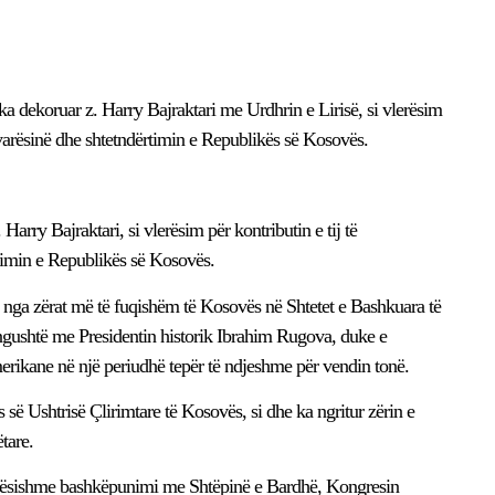
 dekoruar z. Harry Bajraktari me Urdhrin e Lirisë, si vlerësim
pavarësinë dhe shtetndërtimin e Republikës së Kosovës.
 Harry Bajraktari, si vlerësim për kontributin e tij të
rtimin e Republikës së Kosovës.
ë nga zërat më të fuqishëm të Kosovës në Shtetet e Bashkuara të
ngushtë me Presidentin historik Ibrahim Rugova, duke e
erikane në një periudhë tepër të ndjeshme për vendin tonë.
s së Ushtrisë Çlirimtare të Kosovës, si dhe ka ngritur zërin e
tare.
ëndësishme bashkëpunimi me Shtëpinë e Bardhë, Kongresin