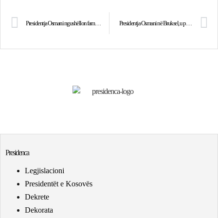
Presidentja Osmani ngushëllon familjen, të afërmit dhe komunitetin e gazetarëve për ndarjen e parakohshme nga jeta të gazetarit Zijadin Gashi
Presidentja Osmani në Bruksel, u prit në takim nga Presidenti i Këshillit Evropian, António Costa
Presidenca
Legjislacioni
Presidentët e Kosovës
Dekrete
Dekorata