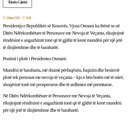
Shkarko Galerinë
3 dhjetor 2024
19:45
Presidentja e Republikës së Kosovës, Vjosa Osmani ka thënë se në
Ditën Ndërkombëtare të Personave me Nevoja të Veçanta, rikujtojmë
rëndësinë e angazhimit tonë që të gjithë të kenë mundësi për një jetë
të dinjitetshme dhe të barabartë.
Postimi i plotë i Presidentes Osmani:
Mundësi të barabarta, më shumë përfaqësim, fuqizim dhe besim të
plotë tek personat me nevoja të veçanta – kjo e bën botën më të mirë,
shoqërinë tonë më prosperuese dhe të ardhmen më premtuese.
Në Ditën Ndërkombëtare të Personave me Nevoja të Veçanta,
rikujtojmë rëndësinë e angazhimit tonë që të gjithë të kenë mundësi
për një jetë të dinjitetshme dhe të barabartë.