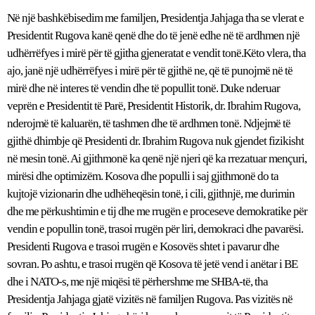
Në një bashkëbisedim me familjen, Presidentja Jahjaga tha se vlerat e
Presidentit Rugova kanë qenë dhe do të jenë edhe në të ardhmen një
udhërrëfyes i mirë për të gjitha gjeneratat e vendit tonë.Këto vlera, tha
ajo, janë një udhërrëfyes i mirë për të gjithë ne, që të punojmë në të
mirë dhe në interes të vendin dhe të popullit tonë. Duke nderuar
veprën e Presidentit të Parë, Presidentit Historik, dr. Ibrahim Rugova,
nderojmë të kaluarën, të tashmen dhe të ardhmen tonë. Ndjejmë të
gjithë dhimbje që Presidenti dr. Ibrahim Rugova nuk gjendet fizikisht
në mesin tonë. Ai gjithmonë ka qenë një njeri që ka rrezatuar mençuri,
mirësi dhe optimizëm. Kosova dhe populli i saj gjithmonë do ta
kujtojë vizionarin dhe udhëheqësin tonë, i cili, gjithnjë, me durimin
dhe me përkushtimin e tij dhe me rrugën e proceseve demokratike për
vendin e popullin tonë, trasoi rrugën për liri, demokraci dhe pavarësi.
Presidenti Rugova e trasoi rrugën e Kosovës shtet i pavarur dhe
sovran. Po ashtu, e trasoi rrugën që Kosova të jetë vend i anëtar i BE
dhe i NATO-s, me një miqësi të përhershme me SHBA-të, tha
Presidentja Jahjaga gjatë vizitës në familjen Rugova. Pas vizitës në