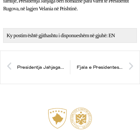
familje, Presidentja Jahjaga bëri homazhe para varrit të Presidentit
Rugova, në lagjen Velania në Prishtinë.
Ky postim është gjithashtu i disponueshëm në gjuhë:
EN
Presidentja Jahjaga po vazhdon vizitën në Emiratet e Bashkuara Arabe
Fjala e Presidentes Atifete Jahjaga në Akademinë përkujtimore të gjashtëvjetorit të vdekjes së Presidentit. Ibrahim Rugova