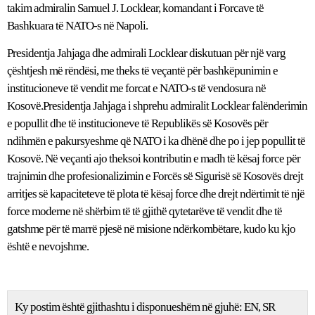
takim admiralin Samuel J. Locklear, komandant i Forcave të
Bashkuara të NATO-s në Napoli.
Presidentja Jahjaga dhe admirali Locklear diskutuan për një varg
çështjesh më rëndësi, me theks të veçantë për bashkëpunimin e
institucioneve të vendit me forcat e NATO-s të vendosura në
Kosovë.Presidentja Jahjaga i shprehu admiralit Locklear falënderimin
e popullit dhe të institucioneve të Republikës së Kosovës për
ndihmën e pakursyeshme që NATO i ka dhënë dhe po i jep popullit të
Kosovë. Në veçanti ajo theksoi kontributin e madh të kësaj force për
trajnimin dhe profesionalizimin e Forcës së Sigurisë së Kosovës drejt
arritjes së kapaciteteve të plota të kësaj force dhe drejt ndërtimit të një
force moderne në shërbim të të gjithë qytetarëve të vendit dhe të
gatshme për të marrë pjesë në misione ndërkombëtare, kudo ku kjo
është e nevojshme.
Ky postim është gjithashtu i disponueshëm në gjuhë:
EN
SR