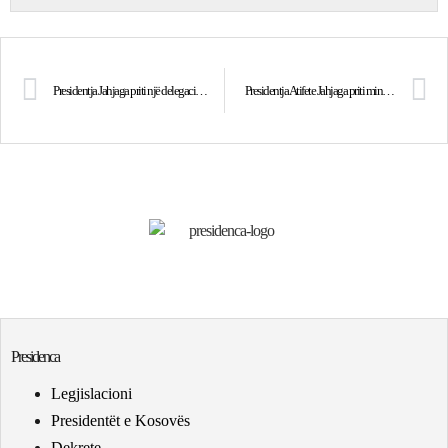
Presidentja Jahjaga priti një delegacion të Fakultetit të Shkencave Matematike-Natyrore të UP-së
Presidentja Atifete Jahjaga priti ministrin e Jashtëm të Çekisë, Karel Schwarzenberg
Presidenca
Legjislacioni
Presidentët e Kosovës
Dekrete