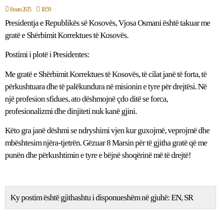
8 mars 2025
18:59
Presidentja e Republikës së Kosovës, Vjosa Osmani është takuar me
gratë e Shërbimit Korrektues të Kosovës.
Postimi i plotë i Presidentes:
Me gratë e Shërbimit Korrektues të Kosovës, të cilat janë të forta, të
përkushtuara dhe të palëkundura në misionin e tyre për drejtësi. Në
një profesion sfidues, ato dëshmojnë çdo ditë se forca,
profesionalizmi dhe dinjiteti nuk kanë gjini.
Këto gra janë dëshmi se ndryshimi vjen kur guxojmë, veprojmë dhe
mbështesim njëra-tjetrën. Gëzuar 8 Marsin për të gjitha gratë që me
punën dhe përkushtimin e tyre e bëjnë shoqërinë më të drejtë!
Ky postim është gjithashtu i disponueshëm në gjuhë:
EN
SR