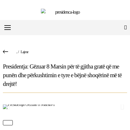
...
/
Lajme
Presidentja: Gëzuar 8 Marsin për të gjitha gratë që me
punën dhe përkushtimin e tyre e bëjnë shoqërinë më të
drejtë!