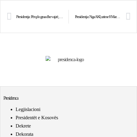
Presidentja: Për çdo grua dhe vajzë, 8 Marsi dhe çdo ditë e vitit është dita për t’i realizuar ëndrrat dhe për të luftuar kundër pabarazisë
Presidentja: Nga AKI, urime 8 Marsin të gjitha grave të Republikës së Kosovës!
Presidenca
Legjislacioni
Presidentët e Kosovës
Dekrete
Dekorata