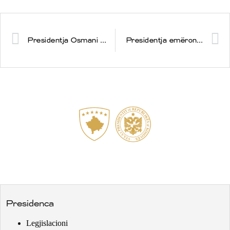
Presidentja Osmani përfundoi vizitën zyrtare dyditore në Estoni
Presidentja emëron gjyqtarin Kreshnik Radoniqi si kryesues të ri të Komisionit Qendror të Zgjedhjeve pas lirimit nga detyra të Valdete Dakës
Presidenca
Legjislacioni