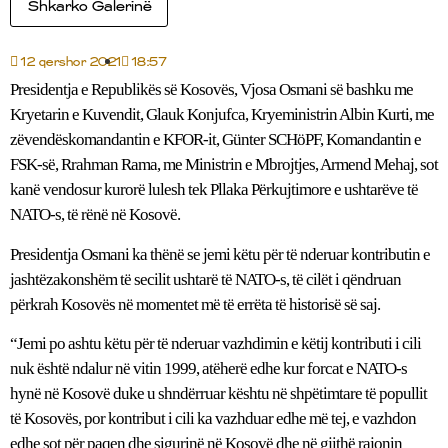
Shkarko Galerinë
12 qershor 2021
18:57
Presidentja e Republikës së Kosovës, Vjosa Osmani së bashku me
Kryetarin e Kuvendit, Glauk Konjufca, Kryeministrin Albin Kurti, me
zëvendëskomandantin e KFOR-it, Günter SCHöPF, Komandantin e
FSK-së, Rrahman Rama, me Ministrin e Mbrojtjes, Armend Mehaj, sot
kanë vendosur kurorë lulesh tek Pllaka Përkujtimore e ushtarëve të
NATO-s, të rënë në Kosovë.
Presidentja Osmani ka thënë se jemi këtu për të nderuar kontributin e
jashtëzakonshëm të secilit ushtarë të NATO-s, të cilët i qëndruan
përkrah Kosovës në momentet më të errëta të historisë së saj.
“Jemi po ashtu këtu për të nderuar vazhdimin e këtij kontributi i cili
nuk është ndalur në vitin 1999, atëherë edhe kur forcat e NATO-s
hynë në Kosovë duke u shndërruar kështu në shpëtimtare të popullit
të Kosovës, por kontribut i cili ka vazhduar edhe më tej, e vazhdon
edhe sot për paqen dhe sigurinë në Kosovë dhe në gjithë rajonin