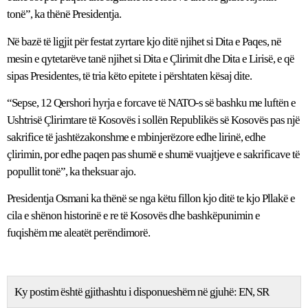
tonë”, ka thënë Presidentja.
Në bazë të ligjit për festat zyrtare kjo ditë njihet si Dita e Paqes, në
mesin e qytetarëve tanë njihet si Dita e Çlirimit dhe Dita e Lirisë, e që
sipas Presidentes, të tria këto epitete i përshtaten kësaj dite.
“Sepse, 12 Qershori hyrja e forcave të NATO-s së bashku me luftën e
Ushtrisë Çlirimtare të Kosovës i sollën Republikës së Kosovës pas një
sakrifice të jashtëzakonshme e mbinjerëzore edhe lirinë, edhe
çlirimin, por edhe paqen pas shumë e shumë vuajtjeve e sakrificave të
popullit tonë”, ka theksuar ajo.
Presidentja Osmani ka thënë se nga këtu fillon kjo ditë te kjo Pllakë e
cila e shënon historinë e re të Kosovës dhe bashkëpunimin e
fuqishëm me aleatët perëndimorë.
Ky postim është gjithashtu i disponueshëm në gjuhë:
EN
SR