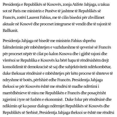
Presidentja e Republikës së Kosovës, zonja Atifete Jahjaga, u takua
sot në Paris me ministrin e Punëve të jashtme të Republikës së
Francës, zotëri Laurent Fabius, me të cilin bisedoi për zhvillimet
aktuale në Kosovë dhe proceset integruese të vendit dhe të rajonit të
Ballkanit.
Presidentja Jahjaga në bisedë me ministrin Fabius shprehu
falënderimin për mbështetjen e vazhdueshme të qeverisë së Francës
për proceset nëpër të cilat po kalon Kosova dhe i gjithë rajoni dhe
vlerësoi se Republika e Kosovës ka bërë hapa të rëndësishëm drejt
konsolidimit të demokracisë së saj dhe subjektivitetit ndërkombëtar,
duke theksuar rëndësinë e mbështetjes për këto procese të shteteve të
ndryshme të botës, përfshirë edhe Francën. Presidentja Jahjaga
theksoi se për Kosovën është me rëndësi të madhe ndërtimi i
marrëdhënieve të mira me Republikën e Francës dhe posaçërisht
zgjerimi i tyre në fushën e ekonomisë. Duke folur për rëndësinë dhe
ndikimin që ka pasur dialogu ndërmjet Republikës së Kosovës dhe
Republikës së Serbisë, Presidentja Jahjaga theksoi se është me rëndësi