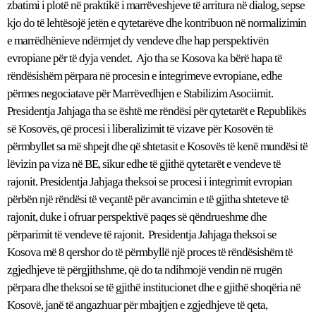
zbatimi i plotë në praktikë i marrëveshjeve të arritura në dialog, sepse
kjo do të lehtësojë jetën e qytetarëve dhe kontribuon në normalizimin
e marrëdhënieve ndërmjet dy vendeve dhe hap perspektivën
evropiane për të dyja vendet. Ajo tha se Kosova ka bërë hapa të
rëndësishëm përpara në procesin e integrimeve evropiane, edhe
përmes negociatave për Marrëvedhjen e Stabilizim Asociimit.
Presidentja Jahjaga tha se është me rëndësi për qytetarët e Republikës
së Kosovës, që procesi i liberalizimit të vizave për Kosovën të
përmbyllet sa më shpejt dhe që shtetasit e Kosovës të kenë mundësi të
lëvizin pa viza në BE, sikur edhe të gjithë qytetarët e vendeve të
rajonit. Presidentja Jahjaga theksoi se procesi i integrimit evropian
përbën një rëndësi të veçantë për avancimin e të gjitha shteteve të
rajonit, duke i ofruar perspektivë paqes së qëndrueshme dhe
përparimit të vendeve të rajonit. Presidentja Jahjaga theksoi se
Kosova më 8 qershor do të përmbyllë një proces të rëndësishëm të
zgjedhjeve të përgjithshme, që do ta ndihmojë vendin në rrugën
përpara dhe theksoi se të gjithë institucionet dhe e gjithë shoqëria në
Kosovë, janë të angazhuar për mbajtjen e zgjedhjeve të qeta,