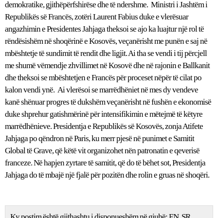
demokratike, gjithëpërfshirëse dhe të ndershme. Ministri i Jashtëm i
Republikës së Francës, zotëri Laurent Fabius duke e vlerësuar
angazhimin e Presidentes Jahjaga theksoi se ajo ka luajtur një rol të
rëndësishëm në shoqërinë e Kosovës, veçanërisht me punën e saj në
mbështetje të sundimit të rendit dhe ligjit. Ai tha se vendi i tij përcjell
me shumë vëmendje zhvillimet në Kosovë dhe në rajonin e Ballkanit
dhe theksoi se mbështetjen e Francës për proceset nëpër të cilat po
kalon vendi ynë. Ai vlerësoi se marrëdhëniet në mes dy vendeve
kanë shënuar progres të dukshëm veçanërisht në fushën e ekonomisë
duke shprehur gatishmërinë për intensifikimin e mëtejmë të këtyre
marrëdhënieve. Presidentja e Republikës së Kosovës, zonja Atifete
Jahjaga po qëndron në Paris, ku merr pjesë në punimet e Samitit
Global të Grave, që këtë vit organizohet nën patronatin e qeverisë
franceze. Në hapjen zyrtare të samitit, që do të bëhet sot, Presidentja
Jahjaga do të mbajë një fjalë për pozitën dhe rolin e gruas në shoqëri.
Ky postim është gjithashtu i disponueshëm në gjuhë:
EN
SR