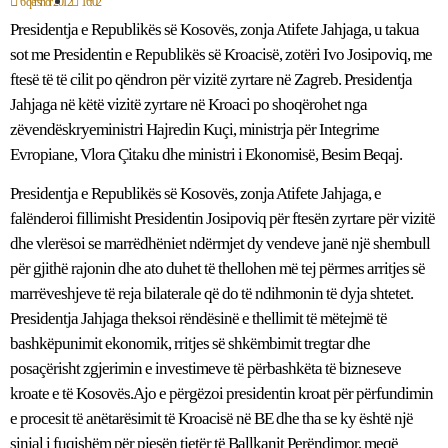
6 qershor 2012
16:02
Presidentja e Republikës së Kosovës, zonja Atifete Jahjaga, u takua
sot me Presidentin e Republikës së Kroacisë, zotëri Ivo Josipoviq, me
ftesë të të cilit po qëndron për vizitë zyrtare në Zagreb. Presidentja
Jahjaga në këtë vizitë zyrtare në Kroaci po shoqërohet nga
zëvendëskryeministri Hajredin Kuçi, ministrja për Integrime
Evropiane, Vlora Çitaku dhe ministri i Ekonomisë, Besim Beqaj.
Presidentja e Republikës së Kosovës, zonja Atifete Jahjaga, e
falënderoi fillimisht Presidentin Josipoviq për ftesën zyrtare për vizitë
dhe vlerësoi se marrëdhëniet ndërmjet dy vendeve janë një shembull
për gjithë rajonin dhe ato duhet të thellohen më tej përmes arritjes së
marrëveshjeve të reja bilaterale që do të ndihmonin të dyja shtetet.
Presidentja Jahjaga theksoi rëndësinë e thellimit të mëtejmë të
bashkëpunimit ekonomik, rritjes së shkëmbimit tregtar dhe
posaçërisht zgjerimin e investimeve të përbashkëta të bizneseve
kroate e të Kosovës.Ajo e përgëzoi presidentin kroat për përfundimin
e procesit të anëtarësimit të Kroacisë në BE dhe tha se ky është një
sinjal i fuqishëm për pjesën tjetër të Ballkanit Perëndimor, meqë