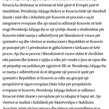
Kroacia ka dëshmuar se reformat në këtë pjesë të Evropës janë të
mundshme. Presidentja Jahjaga theksoi se Kroacia është një shembull
shumë i mirë dhe i dobishëm për Kosovën në procesin e saj të
integrimeve evropiane dhe ajo mund ta ndihmojë Kosovën në këtë
rrugë.Presidentja Jahjaga tha se një çështje shumë e rëndësishme për
Kosovën është marrja e udhërrëfyesit për liberalizim të vizave për
qytetarët e saj dhe vlerësoi se institucionet e Republikës së Kosovës
po punojnë për t’i përmbushur të gjitha kriteret e kërkuara në këtë
proces. Ajo tha se procesi i liberalizimit të vizave duhet të zhvillohet
mbi parimet dhe kriteret e njëjta si edhe për vendet e tjera në rajon dhe
në përputhje me politikat për zgjerim të BE-së. Presidentja Jahjaga tha
se marrja e udhërrëfyesit do të dërgonte një porosi të qartë për
qytetarët e Republikës së Kosovës se edhe ata gëzojnë një
perspektivë të sigurt evropiane.Duke folur për perspektivën
evropiane të Kosovës, Presidentja Jahjaga theksoi se ndihma e
Kroacisë është shumë e nevojshme për ta mbajtur të hapur atë. Ajo
vlerësoi se studimi i fizibilitetit për Marrëveshjen e Stabilizim
Asociimit, është një hap përpara dhe shënon një marrëdhënie të re