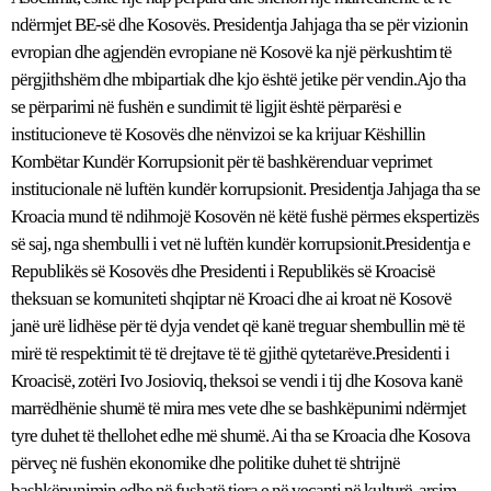
ndërmjet BE-së dhe Kosovës. Presidentja Jahjaga tha se për vizionin
evropian dhe agjendën evropiane në Kosovë ka një përkushtim të
përgjithshëm dhe mbipartiak dhe kjo është jetike për vendin.Ajo tha
se përparimi në fushën e sundimit të ligjit është përparësi e
institucioneve të Kosovës dhe nënvizoi se ka krijuar Këshillin
Kombëtar Kundër Korrupsionit për të bashkërenduar veprimet
institucionale në luftën kundër korrupsionit. Presidentja Jahjaga tha se
Kroacia mund të ndihmojë Kosovën në këtë fushë përmes ekspertizës
së saj, nga shembulli i vet në luftën kundër korrupsionit.Presidentja e
Republikës së Kosovës dhe Presidenti i Republikës së Kroacisë
theksuan se komuniteti shqiptar në Kroaci dhe ai kroat në Kosovë
janë urë lidhëse për të dyja vendet që kanë treguar shembullin më të
mirë të respektimit të të drejtave të të gjithë qytetarëve.Presidenti i
Kroacisë, zotëri Ivo Josioviq, theksoi se vendi i tij dhe Kosova kanë
marrëdhënie shumë të mira mes vete dhe se bashkëpunimi ndërmjet
tyre duhet të thellohet edhe më shumë. Ai tha se Kroacia dhe Kosova
përveç në fushën ekonomike dhe politike duhet të shtrijnë
bashkëpunimin edhe në fushatë tjera e në veçanti në kulturë, arsim