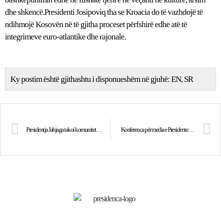
dhe shkencë.Presidenti Josipoviq tha se Kroacia do të vazhdojë të
ndihmojë Kosovën në të gjitha proceset përfshirë edhe atë të
integrimeve euro-atlantike dhe rajonale.
Ky postim është gjithashtu i disponueshëm në gjuhë:
EN
SR
Presidentja Jahjaga takoi komunitetin shqiptar të rajonit të Istrës në Kroaci
Konferenca për media e Presidentes Jahjaga dhe Presidentit Josipoviq