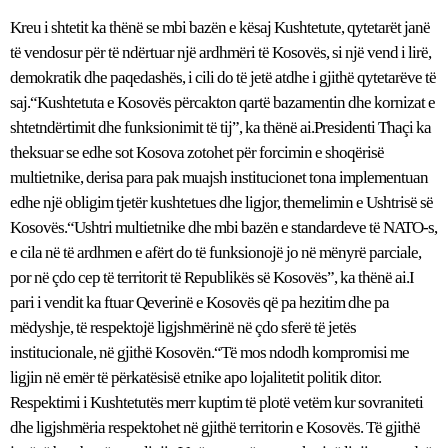
Kreu i shtetit ka thënë se mbi bazën e kësaj Kushtetute, qytetarët janë
të vendosur për të ndërtuar një ardhmëri të Kosovës, si një vend i lirë,
demokratik dhe paqedashës, i cili do të jetë atdhe i gjithë qytetarëve të
saj.“Kushtetuta e Kosovës përcakton qartë bazamentin dhe kornizat e
shtetndërtimit dhe funksionimit të tij”, ka thënë ai.Presidenti Thaçi ka
theksuar se edhe sot Kosova zotohet për forcimin e shoqërisë
multietnike, derisa para pak muajsh institucionet tona implementuan
edhe një obligim tjetër kushtetues dhe ligjor, themelimin e Ushtrisë së
Kosovës.“Ushtri multietnike dhe mbi bazën e standardeve të NATO-s,
e cila në të ardhmen e afërt do të funksionojë jo në mënyrë parciale,
por në çdo cep të territorit të Republikës së Kosovës”, ka thënë ai.I
pari i vendit ka ftuar Qeverinë e Kosovës që pa hezitim dhe pa
mëdyshje, të respektojë ligjshmërinë në çdo sferë të jetës
institucionale, në gjithë Kosovën.“Të mos ndodh kompromisi me
ligjin në emër të përkatësisë etnike apo lojalitetit politik ditor.
Respektimi i Kushtetutës merr kuptim të plotë vetëm kur sovraniteti
dhe ligjshmëria respektohet në gjithë territorin e Kosovës. Të gjithë