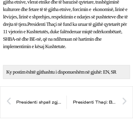
gjitha etnive, vlerat etnike dhe të barazisë qytetare, trashëgiminë
kulturore dhe fetare të të gjitha etnive, forcimin e ekonomisë, lirinë e
lëvizjes, lirinë e shprehjes, respektimin e ndarjes së pushteteve dhe të
drejta të tjera.Presidenti Thaçi në fund ka uruar të gjithë qytetarët për
11 vjetorin e Kushtetutës, duke falënderuar miqtë ndërkombëtarë,
SHBA-në dhe BE-në, që na ndihmuan në hartimin dhe
implementimin e kësaj Kushtetute.
Ky postim është gjithashtu i disponueshëm në gjuhë:
EN
SR
Presidenti shpall zgjedhjet për kryetarë të Mitrovicës së Veriut, Zubin Potokut, Leposaviqit dhe Zveçanit
Presidenti Thaçi: Beteja e Koshares ka hapur një kapitull të ri