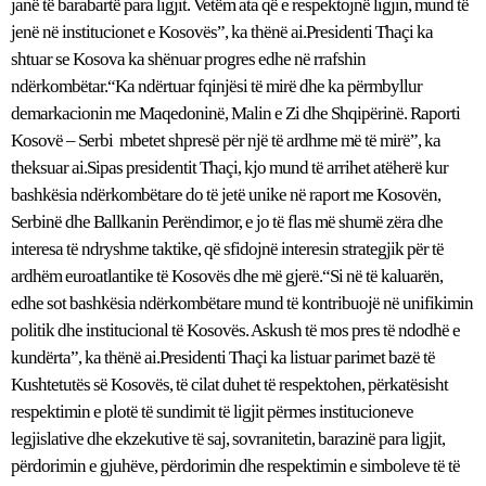
janë të barabartë para ligjit. Vetëm ata që e respektojnë ligjin, mund të
jenë në institucionet e Kosovës”, ka thënë ai.Presidenti Thaçi ka
shtuar se Kosova ka shënuar progres edhe në rrafshin
ndërkombëtar.“Ka ndërtuar fqinjësi të mirë dhe ka përmbyllur
demarkacionin me Maqedoninë, Malin e Zi dhe Shqipërinë. Raporti
Kosovë – Serbi mbetet shpresë për një të ardhme më të mirë”, ka
theksuar ai.Sipas presidentit Thaçi, kjo mund të arrihet atëherë kur
bashkësia ndërkombëtare do të jetë unike në raport me Kosovën,
Serbinë dhe Ballkanin Perëndimor, e jo të flas më shumë zëra dhe
interesa të ndryshme taktike, që sfidojnë interesin strategjik për të
ardhëm euroatlantike të Kosovës dhe më gjerë.“Si në të kaluarën,
edhe sot bashkësia ndërkombëtare mund të kontribuojë në unifikimin
politik dhe institucional të Kosovës. Askush të mos pres të ndodhë e
kundërta”, ka thënë ai.Presidenti Thaçi ka listuar parimet bazë të
Kushtetutës së Kosovës, të cilat duhet të respektohen, përkatësisht
respektimin e plotë të sundimit të ligjit përmes institucioneve
legjislative dhe ekzekutive të saj, sovranitetin, barazinë para ligjit,
përdorimin e gjuhëve, përdorimin dhe respektimin e simboleve të të