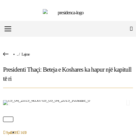
...
/
Lajme
Presidenti Thaçi: Beteja e Koshares ka hapur një kapitull
të ri
9 prill 2019
14:30