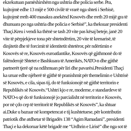
ekzekutuan pamëshirshëm nga ushtria dhe policia serbe. Pra,
kujtojmë edhe 13 mijë e 500 civilë të vrarë nga shteti i Serbisë,
kujtojmë rreth 400 masakra anekënd Kosovës dhe rreth 20 mijë gra të
dhunuara po nga ushtria dhe policia e Serbisë”, ka theksuar presidenti
Thaçi.Kreu i vendi ka thënë se tash 20 vite pas kësaj beteje, janë 20
vite të përpjekjeve tona për shtetndërtim, 20 vite të krenarisë, të
dinjitetit dhe të forcimit të identitetit shtetëror, për ndërtimin e
Kosovës së re, Kosovës euroatlantike, Kosovës që gjithmonë do të
falënderojë Shtetet e Bashkuara të Amerikës, NATO-n dhe gjithë
partnerët tjerë që na ndihmuan për liri dhe pavarësi.Presidenti Thaçi
ka uruar edhe njëherë të gjithë të pranishmit për themelimin e Ushtrisë
së Kosovës, e cila, sipas tij, do të funksionojë në gjithë territorin e
Republikës së Kosovës.“Ushtri kjo e re, moderne, e standardeve të
NATO-s që do të funksionojë jo parcialisht në territorin e Kosovës,
por në çdo cep të territorit të Republikës së Kosovës”, ka shtuar
ai.Duke u bazuar në kompetencat e tij kushtetuese, për kontributin
patriotik dhe atdhetar të Brigadës 138 “Agim Ramadani”, presidenti
Thaçi e ka dekoruar këtë brigadë me “Urdhrin e Lirisë” dhe nga sot të