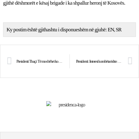
gjithë dëshmorët e kësaj brigade i ka shpallur heronj të Kosovës.
Ky postim është gjithashtu i disponueshëm në gjuhë:
EN
SR
Presidenti Thaçi: Të mos bëhet kompromis me ligjin në emër të lojalitetit politik ditor
Presidenti: Interesi kombëtar ishte kauzë dhe filozofi jete e veprimtarit Shaban Viqa