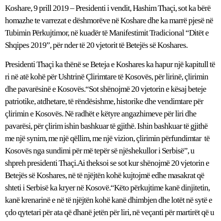
Koshare, 9 prill 2019 – Presidenti i vendit, Hashim Thaçi, sot ka bërë
homazhe te varrezat e dëshmorëve në Koshare dhe ka marrë pjesë në
Tubimin Përkujtimor, në kuadër të Manifestimit Tradicional “Ditët e
Shqipes 2019”, për nder të 20 vjetorit të Betejës së Koshares.
Presidenti Thaçi ka thënë se Beteja e Koshares ka hapur një kapitull të
ri në atë kohë për Ushtrinë Çlirimtare të Kosovës, për lirinë, çlirimin
dhe pavarësinë e Kosovës.“Sot shënojmë 20 vjetorin e kësaj beteje
patriotike, atdhetare, të rëndësishme, historike dhe vendimtare për
çlirimin e Kosovës. Në radhët e këtyre angazhimeve për liri dhe
pavarësi, për çlirim ishin bashkuar të gjithë. Ishin bashkuar të gjithë
me një synim, me një qëllim, me një vizion, çlirimin përfundimtar të
Kosovës nga sundimi për më tepër së njëshekullor i Serbisë”, u
shpreh presidenti Thaçi.Ai theksoi se sot kur shënojmë 20 vjetorin e
Betejës së Koshares, në të njëjtën kohë kujtojmë edhe masakrat që
shteti i Serbisë ka kryer në Kosovë.“Këto përkujtime kanë dinjitetin,
kanë krenarinë e në të njëjtën kohë kanë dhimbjen dhe lotët në sytë e
çdo qytetari për ata që dhanë jetën për liri, në veçanti për martirët që u